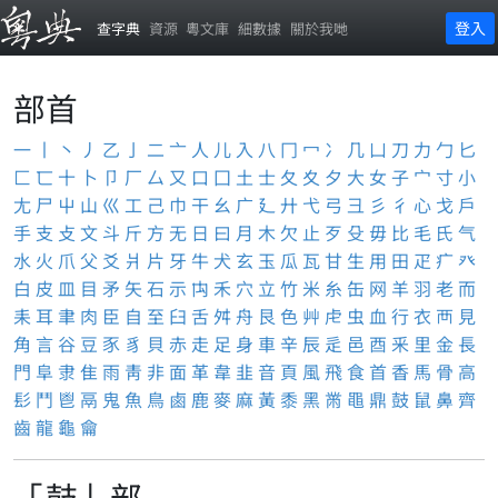
登入
查字典
資源
粵文庫
細數據
關於我哋
部首
一
丨
丶
丿
乙
亅
二
亠
人
儿
入
八
冂
冖
冫
几
凵
刀
力
勹
匕
匚
匸
十
卜
卩
厂
厶
又
口
囗
土
士
夂
夊
夕
大
女
子
宀
寸
小
尢
尸
屮
山
巛
工
己
巾
干
幺
广
廴
廾
弋
弓
彐
彡
彳
心
戈
戶
手
支
攴
文
斗
斤
方
无
日
曰
月
木
欠
止
歹
殳
毋
比
毛
氏
气
水
火
爪
父
爻
爿
片
牙
牛
犬
玄
玉
瓜
瓦
甘
生
用
田
疋
疒
癶
白
皮
皿
目
矛
矢
石
示
禸
禾
穴
立
竹
米
糸
缶
网
羊
羽
老
而
耒
耳
聿
肉
臣
自
至
臼
舌
舛
舟
艮
色
艸
虍
虫
血
行
衣
襾
見
角
言
谷
豆
豕
豸
貝
赤
走
足
身
車
辛
辰
辵
邑
酉
釆
里
金
長
門
阜
隶
隹
雨
靑
非
面
革
韋
韭
音
頁
風
飛
食
首
香
馬
骨
高
髟
鬥
鬯
鬲
鬼
魚
鳥
鹵
鹿
麥
麻
黃
黍
黑
黹
黽
鼎
鼓
鼠
鼻
齊
齒
龍
龜
龠
「鼓」部