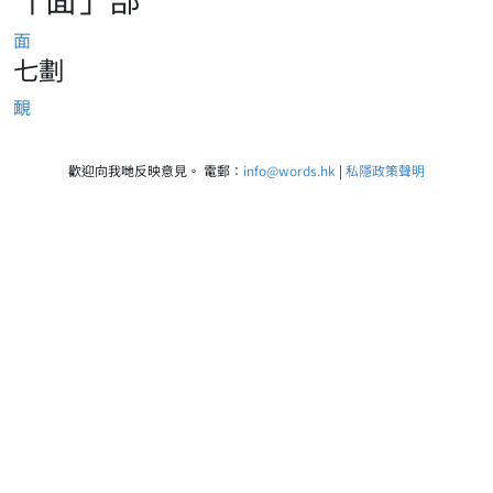
面
七劃
靦
歡迎向我哋反映意見。 電郵：
info@words.hk
|
私隱政策聲明