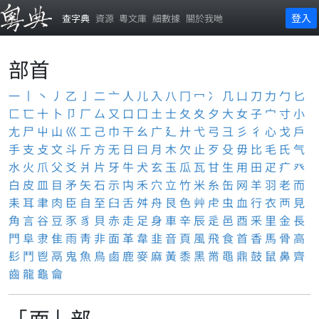
登入
查字典
資源
粵文庫
細數據
關於我哋
部首
一
丨
丶
丿
乙
亅
二
亠
人
儿
入
八
冂
冖
冫
几
凵
刀
力
勹
匕
匚
匸
十
卜
卩
厂
厶
又
口
囗
土
士
夂
夊
夕
大
女
子
宀
寸
小
尢
尸
屮
山
巛
工
己
巾
干
幺
广
廴
廾
弋
弓
彐
彡
彳
心
戈
戶
手
支
攴
文
斗
斤
方
无
日
曰
月
木
欠
止
歹
殳
毋
比
毛
氏
气
水
火
爪
父
爻
爿
片
牙
牛
犬
玄
玉
瓜
瓦
甘
生
用
田
疋
疒
癶
白
皮
皿
目
矛
矢
石
示
禸
禾
穴
立
竹
米
糸
缶
网
羊
羽
老
而
耒
耳
聿
肉
臣
自
至
臼
舌
舛
舟
艮
色
艸
虍
虫
血
行
衣
襾
見
角
言
谷
豆
豕
豸
貝
赤
走
足
身
車
辛
辰
辵
邑
酉
釆
里
金
長
門
阜
隶
隹
雨
靑
非
面
革
韋
韭
音
頁
風
飛
食
首
香
馬
骨
高
髟
鬥
鬯
鬲
鬼
魚
鳥
鹵
鹿
麥
麻
黃
黍
黑
黹
黽
鼎
鼓
鼠
鼻
齊
齒
龍
龜
龠
「面」部