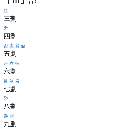
皿
三劃
盂
四劃
盃
盅
盆
盈
五劃
益
盎
𥁒
六劃
盒
盔
盛
七劃
盜
八劃
盞
盟
九劃