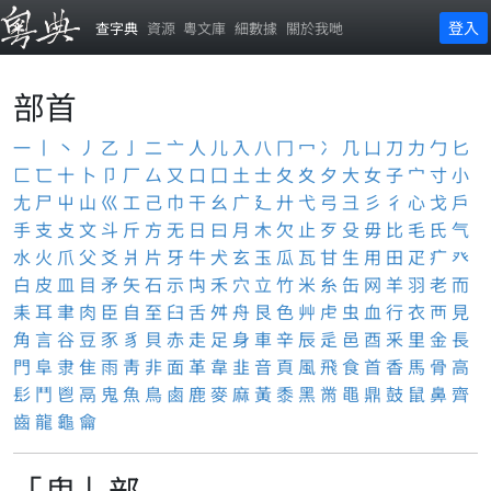
登入
查字典
資源
粵文庫
細數據
關於我哋
部首
一
丨
丶
丿
乙
亅
二
亠
人
儿
入
八
冂
冖
冫
几
凵
刀
力
勹
匕
匚
匸
十
卜
卩
厂
厶
又
口
囗
土
士
夂
夊
夕
大
女
子
宀
寸
小
尢
尸
屮
山
巛
工
己
巾
干
幺
广
廴
廾
弋
弓
彐
彡
彳
心
戈
戶
手
支
攴
文
斗
斤
方
无
日
曰
月
木
欠
止
歹
殳
毋
比
毛
氏
气
水
火
爪
父
爻
爿
片
牙
牛
犬
玄
玉
瓜
瓦
甘
生
用
田
疋
疒
癶
白
皮
皿
目
矛
矢
石
示
禸
禾
穴
立
竹
米
糸
缶
网
羊
羽
老
而
耒
耳
聿
肉
臣
自
至
臼
舌
舛
舟
艮
色
艸
虍
虫
血
行
衣
襾
見
角
言
谷
豆
豕
豸
貝
赤
走
足
身
車
辛
辰
辵
邑
酉
釆
里
金
長
門
阜
隶
隹
雨
靑
非
面
革
韋
韭
音
頁
風
飛
食
首
香
馬
骨
高
髟
鬥
鬯
鬲
鬼
魚
鳥
鹵
鹿
麥
麻
黃
黍
黑
黹
黽
鼎
鼓
鼠
鼻
齊
齒
龍
龜
龠
「鬼」部