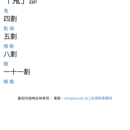
鬼
四劃
魁
魂
五劃
魄
魅
八劃
魏
一十一劃
魑
魔
歡迎向我哋反映意見。 電郵：
info@words.hk
|
私隱政策聲明