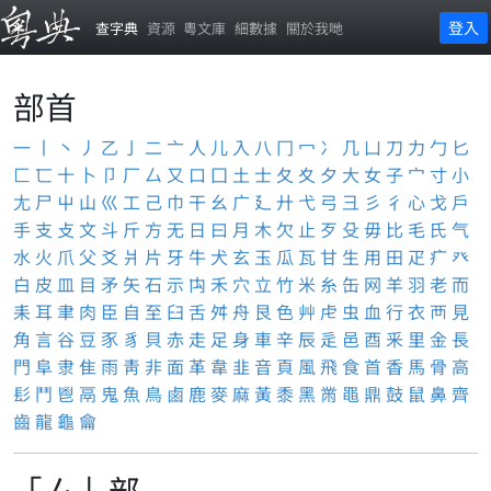
登入
查字典
資源
粵文庫
細數據
關於我哋
部首
一
丨
丶
丿
乙
亅
二
亠
人
儿
入
八
冂
冖
冫
几
凵
刀
力
勹
匕
匚
匸
十
卜
卩
厂
厶
又
口
囗
土
士
夂
夊
夕
大
女
子
宀
寸
小
尢
尸
屮
山
巛
工
己
巾
干
幺
广
廴
廾
弋
弓
彐
彡
彳
心
戈
戶
手
支
攴
文
斗
斤
方
无
日
曰
月
木
欠
止
歹
殳
毋
比
毛
氏
气
水
火
爪
父
爻
爿
片
牙
牛
犬
玄
玉
瓜
瓦
甘
生
用
田
疋
疒
癶
白
皮
皿
目
矛
矢
石
示
禸
禾
穴
立
竹
米
糸
缶
网
羊
羽
老
而
耒
耳
聿
肉
臣
自
至
臼
舌
舛
舟
艮
色
艸
虍
虫
血
行
衣
襾
見
角
言
谷
豆
豕
豸
貝
赤
走
足
身
車
辛
辰
辵
邑
酉
釆
里
金
長
門
阜
隶
隹
雨
靑
非
面
革
韋
韭
音
頁
風
飛
食
首
香
馬
骨
高
髟
鬥
鬯
鬲
鬼
魚
鳥
鹵
鹿
麥
麻
黃
黍
黑
黹
黽
鼎
鼓
鼠
鼻
齊
齒
龍
龜
龠
「厶」部