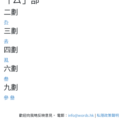
二劃
厹
三劃
去
四劃
厾
六劃
叁
九劃
參
叄
歡迎向我哋反映意見。 電郵：
info@words.hk
|
私隱政策聲明