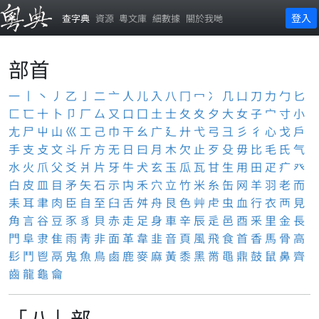
登入
查字典
資源
粵文庫
細數據
關於我哋
部首
一
丨
丶
丿
乙
亅
二
亠
人
儿
入
八
冂
冖
冫
几
凵
刀
力
勹
匕
匚
匸
十
卜
卩
厂
厶
又
口
囗
土
士
夂
夊
夕
大
女
子
宀
寸
小
尢
尸
屮
山
巛
工
己
巾
干
幺
广
廴
廾
弋
弓
彐
彡
彳
心
戈
戶
手
支
攴
文
斗
斤
方
无
日
曰
月
木
欠
止
歹
殳
毋
比
毛
氏
气
水
火
爪
父
爻
爿
片
牙
牛
犬
玄
玉
瓜
瓦
甘
生
用
田
疋
疒
癶
白
皮
皿
目
矛
矢
石
示
禸
禾
穴
立
竹
米
糸
缶
网
羊
羽
老
而
耒
耳
聿
肉
臣
自
至
臼
舌
舛
舟
艮
色
艸
虍
虫
血
行
衣
襾
見
角
言
谷
豆
豕
豸
貝
赤
走
足
身
車
辛
辰
辵
邑
酉
釆
里
金
長
門
阜
隶
隹
雨
靑
非
面
革
韋
韭
音
頁
風
飛
食
首
香
馬
骨
高
髟
鬥
鬯
鬲
鬼
魚
鳥
鹵
鹿
麥
麻
黃
黍
黑
黹
黽
鼎
鼓
鼠
鼻
齊
齒
龍
龜
龠
「八」部