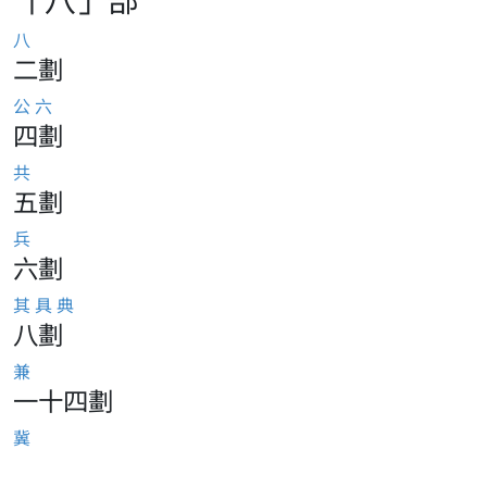
八
二劃
公
六
四劃
共
五劃
兵
六劃
其
具
典
八劃
兼
一十四劃
冀