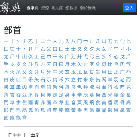
登入
查字典
資源
粵文庫
細數據
關於我哋
部首
一
丨
丶
丿
乙
亅
二
亠
人
儿
入
八
冂
冖
冫
几
凵
刀
力
勹
匕
匚
匸
十
卜
卩
厂
厶
又
口
囗
土
士
夂
夊
夕
大
女
子
宀
寸
小
尢
尸
屮
山
巛
工
己
巾
干
幺
广
廴
廾
弋
弓
彐
彡
彳
心
戈
戶
手
支
攴
文
斗
斤
方
无
日
曰
月
木
欠
止
歹
殳
毋
比
毛
氏
气
水
火
爪
父
爻
爿
片
牙
牛
犬
玄
玉
瓜
瓦
甘
生
用
田
疋
疒
癶
白
皮
皿
目
矛
矢
石
示
禸
禾
穴
立
竹
米
糸
缶
网
羊
羽
老
而
耒
耳
聿
肉
臣
自
至
臼
舌
舛
舟
艮
色
艸
虍
虫
血
行
衣
襾
見
角
言
谷
豆
豕
豸
貝
赤
走
足
身
車
辛
辰
辵
邑
酉
釆
里
金
長
門
阜
隶
隹
雨
靑
非
面
革
韋
韭
音
頁
風
飛
食
首
香
馬
骨
高
髟
鬥
鬯
鬲
鬼
魚
鳥
鹵
鹿
麥
麻
黃
黍
黑
黹
黽
鼎
鼓
鼠
鼻
齊
齒
龍
龜
龠
「甘」部