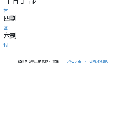
甘
四劃
甚
六劃
甜
歡迎向我哋反映意見。 電郵：
info@words.hk
|
私隱政策聲明