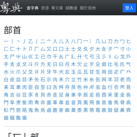
登入
查字典
資源
粵文庫
細數據
關於我哋
部首
一
丨
丶
丿
乙
亅
二
亠
人
儿
入
八
冂
冖
冫
几
凵
刀
力
勹
匕
匚
匸
十
卜
卩
厂
厶
又
口
囗
土
士
夂
夊
夕
大
女
子
宀
寸
小
尢
尸
屮
山
巛
工
己
巾
干
幺
广
廴
廾
弋
弓
彐
彡
彳
心
戈
戶
手
支
攴
文
斗
斤
方
无
日
曰
月
木
欠
止
歹
殳
毋
比
毛
氏
气
水
火
爪
父
爻
爿
片
牙
牛
犬
玄
玉
瓜
瓦
甘
生
用
田
疋
疒
癶
白
皮
皿
目
矛
矢
石
示
禸
禾
穴
立
竹
米
糸
缶
网
羊
羽
老
而
耒
耳
聿
肉
臣
自
至
臼
舌
舛
舟
艮
色
艸
虍
虫
血
行
衣
襾
見
角
言
谷
豆
豕
豸
貝
赤
走
足
身
車
辛
辰
辵
邑
酉
釆
里
金
長
門
阜
隶
隹
雨
靑
非
面
革
韋
韭
音
頁
風
飛
食
首
香
馬
骨
高
髟
鬥
鬯
鬲
鬼
魚
鳥
鹵
鹿
麥
麻
黃
黍
黑
黹
黽
鼎
鼓
鼠
鼻
齊
齒
龍
龜
龠
「匸」部