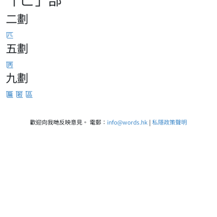
二劃
匹
五劃
㔷
九劃
匾
匿
區
歡迎向我哋反映意見。 電郵：
info@words.hk
|
私隱政策聲明