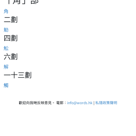
角
二劃
觔
四劃
䚗
六劃
解
一十三劃
觸
歡迎向我哋反映意見。 電郵：
info@words.hk
|
私隱政策聲明