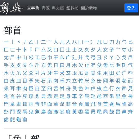
登入
查字典
資源
粵文庫
細數據
關於我哋
部首
一
丨
丶
丿
乙
亅
二
亠
人
儿
入
八
冂
冖
冫
几
凵
刀
力
勹
匕
匚
匸
十
卜
卩
厂
厶
又
口
囗
土
士
夂
夊
夕
大
女
子
宀
寸
小
尢
尸
屮
山
巛
工
己
巾
干
幺
广
廴
廾
弋
弓
彐
彡
彳
心
戈
戶
手
支
攴
文
斗
斤
方
无
日
曰
月
木
欠
止
歹
殳
毋
比
毛
氏
气
水
火
爪
父
爻
爿
片
牙
牛
犬
玄
玉
瓜
瓦
甘
生
用
田
疋
疒
癶
白
皮
皿
目
矛
矢
石
示
禸
禾
穴
立
竹
米
糸
缶
网
羊
羽
老
而
耒
耳
聿
肉
臣
自
至
臼
舌
舛
舟
艮
色
艸
虍
虫
血
行
衣
襾
見
角
言
谷
豆
豕
豸
貝
赤
走
足
身
車
辛
辰
辵
邑
酉
釆
里
金
長
門
阜
隶
隹
雨
靑
非
面
革
韋
韭
音
頁
風
飛
食
首
香
馬
骨
高
髟
鬥
鬯
鬲
鬼
魚
鳥
鹵
鹿
麥
麻
黃
黍
黑
黹
黽
鼎
鼓
鼠
鼻
齊
齒
龍
龜
龠
「角」部