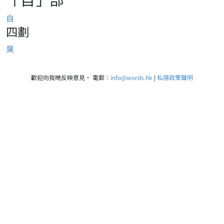
自
四劃
臭
歡迎向我哋反映意見。 電郵：
info@words.hk
|
私隱政策聲明