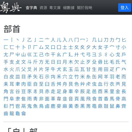
登入
查字典
資源
粵文庫
細數據
關於我哋
部首
一
丨
丶
丿
乙
亅
二
亠
人
儿
入
八
冂
冖
冫
几
凵
刀
力
勹
匕
匚
匸
十
卜
卩
厂
厶
又
口
囗
土
士
夂
夊
夕
大
女
子
宀
寸
小
尢
尸
屮
山
巛
工
己
巾
干
幺
广
廴
廾
弋
弓
彐
彡
彳
心
戈
戶
手
支
攴
文
斗
斤
方
无
日
曰
月
木
欠
止
歹
殳
毋
比
毛
氏
气
水
火
爪
父
爻
爿
片
牙
牛
犬
玄
玉
瓜
瓦
甘
生
用
田
疋
疒
癶
白
皮
皿
目
矛
矢
石
示
禸
禾
穴
立
竹
米
糸
缶
网
羊
羽
老
而
耒
耳
聿
肉
臣
自
至
臼
舌
舛
舟
艮
色
艸
虍
虫
血
行
衣
襾
見
角
言
谷
豆
豕
豸
貝
赤
走
足
身
車
辛
辰
辵
邑
酉
釆
里
金
長
門
阜
隶
隹
雨
靑
非
面
革
韋
韭
音
頁
風
飛
食
首
香
馬
骨
高
髟
鬥
鬯
鬲
鬼
魚
鳥
鹵
鹿
麥
麻
黃
黍
黑
黹
黽
鼎
鼓
鼠
鼻
齊
齒
龍
龜
龠
「自」部