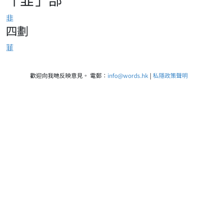
韭
四劃
韮
歡迎向我哋反映意見。 電郵：
info@words.hk
|
私隱政策聲明