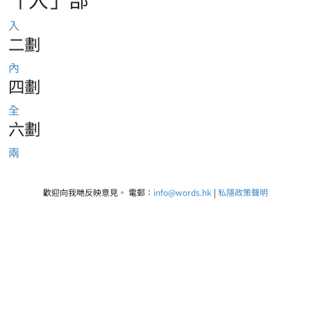
入
二劃
內
四劃
全
六劃
兩
歡迎向我哋反映意見。 電郵：
info@words.hk
|
私隱政策聲明