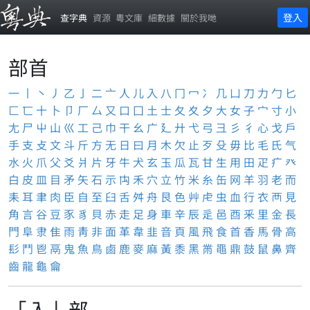
登入
查字典
資源
粵文庫
細數據
關於我哋
部首
一
丨
丶
丿
乙
亅
二
亠
人
儿
入
八
冂
冖
冫
几
凵
刀
力
勹
匕
匚
匸
十
卜
卩
厂
厶
又
口
囗
土
士
夂
夊
夕
大
女
子
宀
寸
小
尢
尸
屮
山
巛
工
己
巾
干
幺
广
廴
廾
弋
弓
彐
彡
彳
心
戈
戶
手
支
攴
文
斗
斤
方
无
日
曰
月
木
欠
止
歹
殳
毋
比
毛
氏
气
水
火
爪
父
爻
爿
片
牙
牛
犬
玄
玉
瓜
瓦
甘
生
用
田
疋
疒
癶
白
皮
皿
目
矛
矢
石
示
禸
禾
穴
立
竹
米
糸
缶
网
羊
羽
老
而
耒
耳
聿
肉
臣
自
至
臼
舌
舛
舟
艮
色
艸
虍
虫
血
行
衣
襾
見
角
言
谷
豆
豕
豸
貝
赤
走
足
身
車
辛
辰
辵
邑
酉
釆
里
金
長
門
阜
隶
隹
雨
靑
非
面
革
韋
韭
音
頁
風
飛
食
首
香
馬
骨
高
髟
鬥
鬯
鬲
鬼
魚
鳥
鹵
鹿
麥
麻
黃
黍
黑
黹
黽
鼎
鼓
鼠
鼻
齊
齒
龍
龜
龠
「入」部