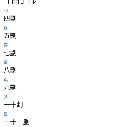
臼
四劃
舀
五劃
舂
七劃
舅
八劃
與
九劃
興
一十劃
舉
一十二劃