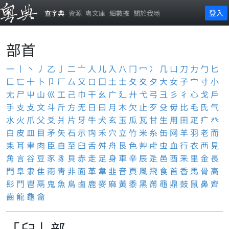
登入
查字典
資源
粵文庫
細數據
關於我哋
部首
一
丨
丶
丿
乙
亅
二
亠
人
儿
入
八
冂
冖
冫
几
凵
刀
力
勹
匕
匚
匸
十
卜
卩
厂
厶
又
口
囗
土
士
夂
夊
夕
大
女
子
宀
寸
小
尢
尸
屮
山
巛
工
己
巾
干
幺
广
廴
廾
弋
弓
彐
彡
彳
心
戈
戶
手
支
攴
文
斗
斤
方
无
日
曰
月
木
欠
止
歹
殳
毋
比
毛
氏
气
水
火
爪
父
爻
爿
片
牙
牛
犬
玄
玉
瓜
瓦
甘
生
用
田
疋
疒
癶
白
皮
皿
目
矛
矢
石
示
禸
禾
穴
立
竹
米
糸
缶
网
羊
羽
老
而
耒
耳
聿
肉
臣
自
至
臼
舌
舛
舟
艮
色
艸
虍
虫
血
行
衣
襾
見
角
言
谷
豆
豕
豸
貝
赤
走
足
身
車
辛
辰
辵
邑
酉
釆
里
金
長
門
阜
隶
隹
雨
靑
非
面
革
韋
韭
音
頁
風
飛
食
首
香
馬
骨
高
髟
鬥
鬯
鬲
鬼
魚
鳥
鹵
鹿
麥
麻
黃
黍
黑
黹
黽
鼎
鼓
鼠
鼻
齊
齒
龍
龜
龠
「臼」部