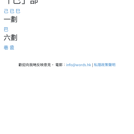
己
已
巳
一劃
巴
六劃
巷
巹
歡迎向我哋反映意見。 電郵：
info@words.hk
|
私隱政策聲明