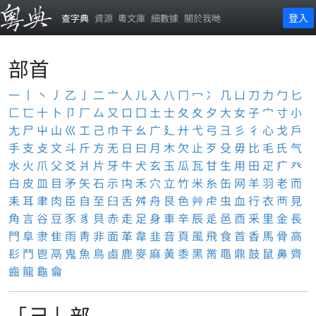
登入
查字典
資源
粵文庫
細數據
關於我哋
部首
一
丨
丶
丿
乙
亅
二
亠
人
儿
入
八
冂
冖
冫
几
凵
刀
力
勹
匕
匚
匸
十
卜
卩
厂
厶
又
口
囗
土
士
夂
夊
夕
大
女
子
宀
寸
小
尢
尸
屮
山
巛
工
己
巾
干
幺
广
廴
廾
弋
弓
彐
彡
彳
心
戈
戶
手
支
攴
文
斗
斤
方
无
日
曰
月
木
欠
止
歹
殳
毋
比
毛
氏
气
水
火
爪
父
爻
爿
片
牙
牛
犬
玄
玉
瓜
瓦
甘
生
用
田
疋
疒
癶
白
皮
皿
目
矛
矢
石
示
禸
禾
穴
立
竹
米
糸
缶
网
羊
羽
老
而
耒
耳
聿
肉
臣
自
至
臼
舌
舛
舟
艮
色
艸
虍
虫
血
行
衣
襾
見
角
言
谷
豆
豕
豸
貝
赤
走
足
身
車
辛
辰
辵
邑
酉
釆
里
金
長
門
阜
隶
隹
雨
靑
非
面
革
韋
韭
音
頁
風
飛
食
首
香
馬
骨
高
髟
鬥
鬯
鬲
鬼
魚
鳥
鹵
鹿
麥
麻
黃
黍
黑
黹
黽
鼎
鼓
鼠
鼻
齊
齒
龍
龜
龠
「己」部