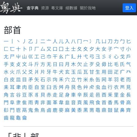
登入
查字典
資源
粵文庫
細數據
關於我哋
部首
一
丨
丶
丿
乙
亅
二
亠
人
儿
入
八
冂
冖
冫
几
凵
刀
力
勹
匕
匚
匸
十
卜
卩
厂
厶
又
口
囗
土
士
夂
夊
夕
大
女
子
宀
寸
小
尢
尸
屮
山
巛
工
己
巾
干
幺
广
廴
廾
弋
弓
彐
彡
彳
心
戈
戶
手
支
攴
文
斗
斤
方
无
日
曰
月
木
欠
止
歹
殳
毋
比
毛
氏
气
水
火
爪
父
爻
爿
片
牙
牛
犬
玄
玉
瓜
瓦
甘
生
用
田
疋
疒
癶
白
皮
皿
目
矛
矢
石
示
禸
禾
穴
立
竹
米
糸
缶
网
羊
羽
老
而
耒
耳
聿
肉
臣
自
至
臼
舌
舛
舟
艮
色
艸
虍
虫
血
行
衣
襾
見
角
言
谷
豆
豕
豸
貝
赤
走
足
身
車
辛
辰
辵
邑
酉
釆
里
金
長
門
阜
隶
隹
雨
靑
非
面
革
韋
韭
音
頁
風
飛
食
首
香
馬
骨
高
髟
鬥
鬯
鬲
鬼
魚
鳥
鹵
鹿
麥
麻
黃
黍
黑
黹
黽
鼎
鼓
鼠
鼻
齊
齒
龍
龜
龠
「非」部