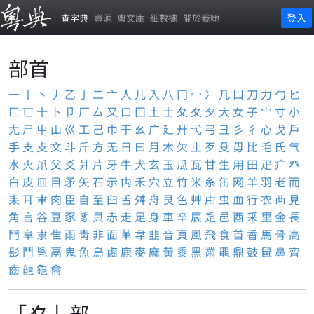
登入
查字典
資源
粵文庫
細數據
關於我哋
部首
一
丨
丶
丿
乙
亅
二
亠
人
儿
入
八
冂
冖
冫
几
凵
刀
力
勹
匕
匚
匸
十
卜
卩
厂
厶
又
口
囗
土
士
夂
夊
夕
大
女
子
宀
寸
小
尢
尸
屮
山
巛
工
己
巾
干
幺
广
廴
廾
弋
弓
彐
彡
彳
心
戈
戶
手
支
攴
文
斗
斤
方
无
日
曰
月
木
欠
止
歹
殳
毋
比
毛
氏
气
水
火
爪
父
爻
爿
片
牙
牛
犬
玄
玉
瓜
瓦
甘
生
用
田
疋
疒
癶
白
皮
皿
目
矛
矢
石
示
禸
禾
穴
立
竹
米
糸
缶
网
羊
羽
老
而
耒
耳
聿
肉
臣
自
至
臼
舌
舛
舟
艮
色
艸
虍
虫
血
行
衣
襾
見
角
言
谷
豆
豕
豸
貝
赤
走
足
身
車
辛
辰
辵
邑
酉
釆
里
金
長
門
阜
隶
隹
雨
靑
非
面
革
韋
韭
音
頁
風
飛
食
首
香
馬
骨
高
髟
鬥
鬯
鬲
鬼
魚
鳥
鹵
鹿
麥
麻
黃
黍
黑
黹
黽
鼎
鼓
鼠
鼻
齊
齒
龍
龜
龠
「夊」部