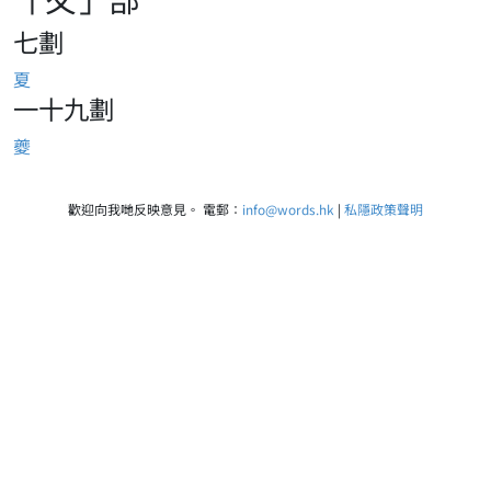
七劃
夏
一十九劃
夔
歡迎向我哋反映意見。 電郵：
info@words.hk
|
私隱政策聲明