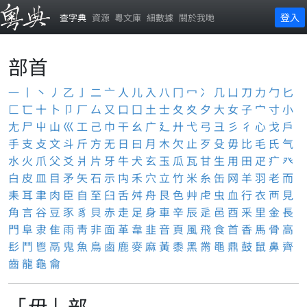
登入
查字典
資源
粵文庫
細數據
關於我哋
部首
一
丨
丶
丿
乙
亅
二
亠
人
儿
入
八
冂
冖
冫
几
凵
刀
力
勹
匕
匚
匸
十
卜
卩
厂
厶
又
口
囗
土
士
夂
夊
夕
大
女
子
宀
寸
小
尢
尸
屮
山
巛
工
己
巾
干
幺
广
廴
廾
弋
弓
彐
彡
彳
心
戈
戶
手
支
攴
文
斗
斤
方
无
日
曰
月
木
欠
止
歹
殳
毋
比
毛
氏
气
水
火
爪
父
爻
爿
片
牙
牛
犬
玄
玉
瓜
瓦
甘
生
用
田
疋
疒
癶
白
皮
皿
目
矛
矢
石
示
禸
禾
穴
立
竹
米
糸
缶
网
羊
羽
老
而
耒
耳
聿
肉
臣
自
至
臼
舌
舛
舟
艮
色
艸
虍
虫
血
行
衣
襾
見
角
言
谷
豆
豕
豸
貝
赤
走
足
身
車
辛
辰
辵
邑
酉
釆
里
金
長
門
阜
隶
隹
雨
靑
非
面
革
韋
韭
音
頁
風
飛
食
首
香
馬
骨
高
髟
鬥
鬯
鬲
鬼
魚
鳥
鹵
鹿
麥
麻
黃
黍
黑
黹
黽
鼎
鼓
鼠
鼻
齊
齒
龍
龜
龠
「毋」部