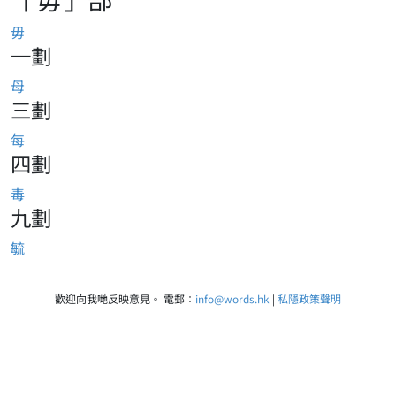
毋
一劃
母
三劃
每
四劃
毒
九劃
毓
歡迎向我哋反映意見。 電郵：
info@words.hk
|
私隱政策聲明