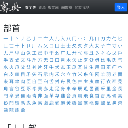
登入
查字典
資源
粵文庫
細數據
關於我哋
部首
一
丨
丶
丿
乙
亅
二
亠
人
儿
入
八
冂
冖
冫
几
凵
刀
力
勹
匕
匚
匸
十
卜
卩
厂
厶
又
口
囗
土
士
夂
夊
夕
大
女
子
宀
寸
小
尢
尸
屮
山
巛
工
己
巾
干
幺
广
廴
廾
弋
弓
彐
彡
彳
心
戈
戶
手
支
攴
文
斗
斤
方
无
日
曰
月
木
欠
止
歹
殳
毋
比
毛
氏
气
水
火
爪
父
爻
爿
片
牙
牛
犬
玄
玉
瓜
瓦
甘
生
用
田
疋
疒
癶
白
皮
皿
目
矛
矢
石
示
禸
禾
穴
立
竹
米
糸
缶
网
羊
羽
老
而
耒
耳
聿
肉
臣
自
至
臼
舌
舛
舟
艮
色
艸
虍
虫
血
行
衣
襾
見
角
言
谷
豆
豕
豸
貝
赤
走
足
身
車
辛
辰
辵
邑
酉
釆
里
金
長
門
阜
隶
隹
雨
靑
非
面
革
韋
韭
音
頁
風
飛
食
首
香
馬
骨
高
髟
鬥
鬯
鬲
鬼
魚
鳥
鹵
鹿
麥
麻
黃
黍
黑
黹
黽
鼎
鼓
鼠
鼻
齊
齒
龍
龜
龠
「亅」部