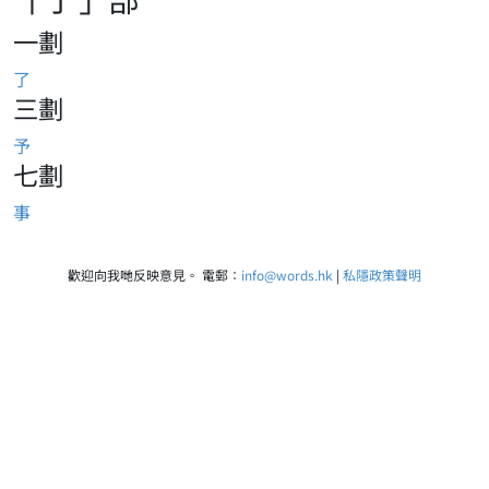
一劃
了
三劃
予
七劃
事
歡迎向我哋反映意見。 電郵：
info@words.hk
|
私隱政策聲明