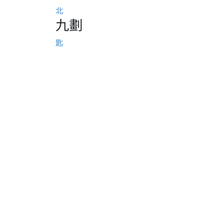
北
九劃
匙