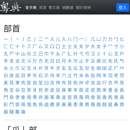
登入
查字典
資源
粵文庫
細數據
關於我哋
部首
一
丨
丶
丿
乙
亅
二
亠
人
儿
入
八
冂
冖
冫
几
凵
刀
力
勹
匕
匚
匸
十
卜
卩
厂
厶
又
口
囗
土
士
夂
夊
夕
大
女
子
宀
寸
小
尢
尸
屮
山
巛
工
己
巾
干
幺
广
廴
廾
弋
弓
彐
彡
彳
心
戈
戶
手
支
攴
文
斗
斤
方
无
日
曰
月
木
欠
止
歹
殳
毋
比
毛
氏
气
水
火
爪
父
爻
爿
片
牙
牛
犬
玄
玉
瓜
瓦
甘
生
用
田
疋
疒
癶
白
皮
皿
目
矛
矢
石
示
禸
禾
穴
立
竹
米
糸
缶
网
羊
羽
老
而
耒
耳
聿
肉
臣
自
至
臼
舌
舛
舟
艮
色
艸
虍
虫
血
行
衣
襾
見
角
言
谷
豆
豕
豸
貝
赤
走
足
身
車
辛
辰
辵
邑
酉
釆
里
金
長
門
阜
隶
隹
雨
靑
非
面
革
韋
韭
音
頁
風
飛
食
首
香
馬
骨
高
髟
鬥
鬯
鬲
鬼
魚
鳥
鹵
鹿
麥
麻
黃
黍
黑
黹
黽
鼎
鼓
鼠
鼻
齊
齒
龍
龜
龠
「爪」部