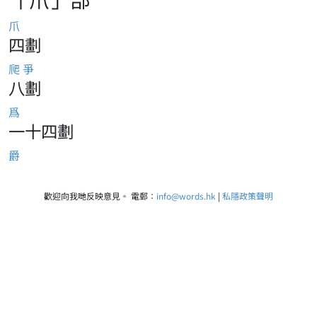
爪
四劃
爬
爭
八劃
爲
一十四劃
爵
歡迎向我哋反映意見。 電郵：
info@words.hk
|
私隱政策聲明