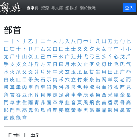
登入
查字典
資源
粵文庫
細數據
關於我哋
部首
一
丨
丶
丿
乙
亅
二
亠
人
儿
入
八
冂
冖
冫
几
凵
刀
力
勹
匕
匚
匸
十
卜
卩
厂
厶
又
口
囗
土
士
夂
夊
夕
大
女
子
宀
寸
小
尢
尸
屮
山
巛
工
己
巾
干
幺
广
廴
廾
弋
弓
彐
彡
彳
心
戈
戶
手
支
攴
文
斗
斤
方
无
日
曰
月
木
欠
止
歹
殳
毋
比
毛
氏
气
水
火
爪
父
爻
爿
片
牙
牛
犬
玄
玉
瓜
瓦
甘
生
用
田
疋
疒
癶
白
皮
皿
目
矛
矢
石
示
禸
禾
穴
立
竹
米
糸
缶
网
羊
羽
老
而
耒
耳
聿
肉
臣
自
至
臼
舌
舛
舟
艮
色
艸
虍
虫
血
行
衣
襾
見
角
言
谷
豆
豕
豸
貝
赤
走
足
身
車
辛
辰
辵
邑
酉
釆
里
金
長
門
阜
隶
隹
雨
靑
非
面
革
韋
韭
音
頁
風
飛
食
首
香
馬
骨
高
髟
鬥
鬯
鬲
鬼
魚
鳥
鹵
鹿
麥
麻
黃
黍
黑
黹
黽
鼎
鼓
鼠
鼻
齊
齒
龍
龜
龠
「耒」部