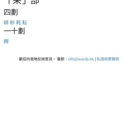
四劃
耕
耖
耗
耘
一十劃
耨
歡迎向我哋反映意見。 電郵：
info@words.hk
|
私隱政策聲明