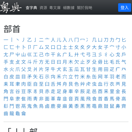
登入
查字典
資源
粵文庫
細數據
關於我哋
部首
一
丨
丶
丿
乙
亅
二
亠
人
儿
入
八
冂
冖
冫
几
凵
刀
力
勹
匕
匚
匸
十
卜
卩
厂
厶
又
口
囗
土
士
夂
夊
夕
大
女
子
宀
寸
小
尢
尸
屮
山
巛
工
己
巾
干
幺
广
廴
廾
弋
弓
彐
彡
彳
心
戈
戶
手
支
攴
文
斗
斤
方
无
日
曰
月
木
欠
止
歹
殳
毋
比
毛
氏
气
水
火
爪
父
爻
爿
片
牙
牛
犬
玄
玉
瓜
瓦
甘
生
用
田
疋
疒
癶
白
皮
皿
目
矛
矢
石
示
禸
禾
穴
立
竹
米
糸
缶
网
羊
羽
老
而
耒
耳
聿
肉
臣
自
至
臼
舌
舛
舟
艮
色
艸
虍
虫
血
行
衣
襾
見
角
言
谷
豆
豕
豸
貝
赤
走
足
身
車
辛
辰
辵
邑
酉
釆
里
金
長
門
阜
隶
隹
雨
靑
非
面
革
韋
韭
音
頁
風
飛
食
首
香
馬
骨
高
髟
鬥
鬯
鬲
鬼
魚
鳥
鹵
鹿
麥
麻
黃
黍
黑
黹
黽
鼎
鼓
鼠
鼻
齊
齒
龍
龜
龠
「丿」部