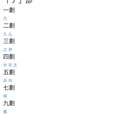
一劃
乃
二劃
久
么
三劃
之
尹
四劃
乍
乎
乏
五劃
乒
乓
七劃
乖
九劃
乘