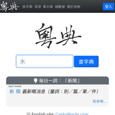
登入
查字典
資源
粵文庫
細數據
關於我哋
每日一詞： 「新聞」
(san1 man4)
新聞
最新嘅消息（量詞：則／篇／單／件）
知多啲...
💡 English site:
CantoWords.com