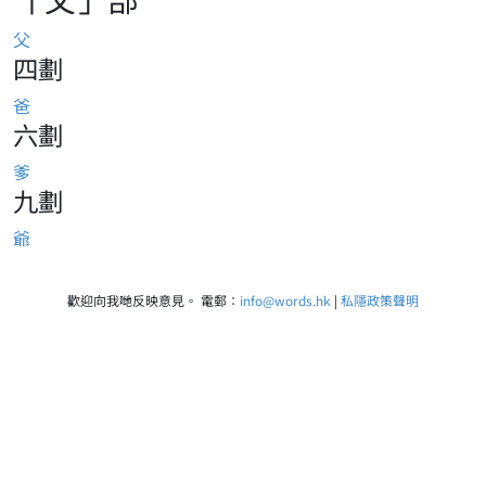
父
四劃
爸
六劃
爹
九劃
爺
歡迎向我哋反映意見。 電郵：
info@words.hk
|
私隱政策聲明