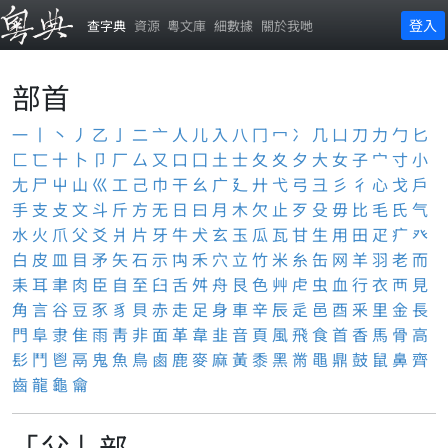
登入
查字典
資源
粵文庫
細數據
關於我哋
部首
一
丨
丶
丿
乙
亅
二
亠
人
儿
入
八
冂
冖
冫
几
凵
刀
力
勹
匕
匚
匸
十
卜
卩
厂
厶
又
口
囗
土
士
夂
夊
夕
大
女
子
宀
寸
小
尢
尸
屮
山
巛
工
己
巾
干
幺
广
廴
廾
弋
弓
彐
彡
彳
心
戈
戶
手
支
攴
文
斗
斤
方
无
日
曰
月
木
欠
止
歹
殳
毋
比
毛
氏
气
水
火
爪
父
爻
爿
片
牙
牛
犬
玄
玉
瓜
瓦
甘
生
用
田
疋
疒
癶
白
皮
皿
目
矛
矢
石
示
禸
禾
穴
立
竹
米
糸
缶
网
羊
羽
老
而
耒
耳
聿
肉
臣
自
至
臼
舌
舛
舟
艮
色
艸
虍
虫
血
行
衣
襾
見
角
言
谷
豆
豕
豸
貝
赤
走
足
身
車
辛
辰
辵
邑
酉
釆
里
金
長
門
阜
隶
隹
雨
靑
非
面
革
韋
韭
音
頁
風
飛
食
首
香
馬
骨
高
髟
鬥
鬯
鬲
鬼
魚
鳥
鹵
鹿
麥
麻
黃
黍
黑
黹
黽
鼎
鼓
鼠
鼻
齊
齒
龍
龜
龠
「父」部