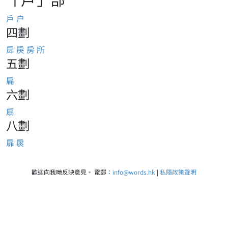
戶
户
四劃
戽
戾
房
所
五劃
扁
六劃
扇
八劃
扉
扊
歡迎向我哋反映意見。 電郵：
info@words.hk
|
私隱政策聲明