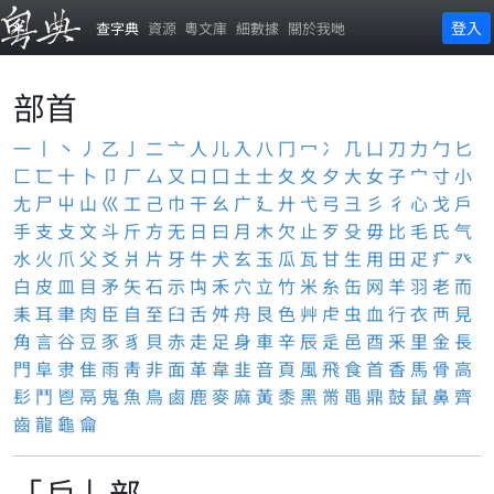
登入
查字典
資源
粵文庫
細數據
關於我哋
部首
一
丨
丶
丿
乙
亅
二
亠
人
儿
入
八
冂
冖
冫
几
凵
刀
力
勹
匕
匚
匸
十
卜
卩
厂
厶
又
口
囗
土
士
夂
夊
夕
大
女
子
宀
寸
小
尢
尸
屮
山
巛
工
己
巾
干
幺
广
廴
廾
弋
弓
彐
彡
彳
心
戈
戶
手
支
攴
文
斗
斤
方
无
日
曰
月
木
欠
止
歹
殳
毋
比
毛
氏
气
水
火
爪
父
爻
爿
片
牙
牛
犬
玄
玉
瓜
瓦
甘
生
用
田
疋
疒
癶
白
皮
皿
目
矛
矢
石
示
禸
禾
穴
立
竹
米
糸
缶
网
羊
羽
老
而
耒
耳
聿
肉
臣
自
至
臼
舌
舛
舟
艮
色
艸
虍
虫
血
行
衣
襾
見
角
言
谷
豆
豕
豸
貝
赤
走
足
身
車
辛
辰
辵
邑
酉
釆
里
金
長
門
阜
隶
隹
雨
靑
非
面
革
韋
韭
音
頁
風
飛
食
首
香
馬
骨
高
髟
鬥
鬯
鬲
鬼
魚
鳥
鹵
鹿
麥
麻
黃
黍
黑
黹
黽
鼎
鼓
鼠
鼻
齊
齒
龍
龜
龠
「戶」部