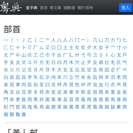
登入
查字典
資源
粵文庫
細數據
關於我哋
部首
一
丨
丶
丿
乙
亅
二
亠
人
儿
入
八
冂
冖
冫
几
凵
刀
力
勹
匕
匚
匸
十
卜
卩
厂
厶
又
口
囗
土
士
夂
夊
夕
大
女
子
宀
寸
小
尢
尸
屮
山
巛
工
己
巾
干
幺
广
廴
廾
弋
弓
彐
彡
彳
心
戈
戶
手
支
攴
文
斗
斤
方
无
日
曰
月
木
欠
止
歹
殳
毋
比
毛
氏
气
水
火
爪
父
爻
爿
片
牙
牛
犬
玄
玉
瓜
瓦
甘
生
用
田
疋
疒
癶
白
皮
皿
目
矛
矢
石
示
禸
禾
穴
立
竹
米
糸
缶
网
羊
羽
老
而
耒
耳
聿
肉
臣
自
至
臼
舌
舛
舟
艮
色
艸
虍
虫
血
行
衣
襾
見
角
言
谷
豆
豕
豸
貝
赤
走
足
身
車
辛
辰
辵
邑
酉
釆
里
金
長
門
阜
隶
隹
雨
靑
非
面
革
韋
韭
音
頁
風
飛
食
首
香
馬
骨
高
髟
鬥
鬯
鬲
鬼
魚
鳥
鹵
鹿
麥
麻
黃
黍
黑
黹
黽
鼎
鼓
鼠
鼻
齊
齒
龍
龜
龠
「黃」部