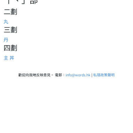
二劃
丸
三劃
丹
四劃
主
丼
歡迎向我哋反映意見。 電郵：
info@words.hk
|
私隱政策聲明