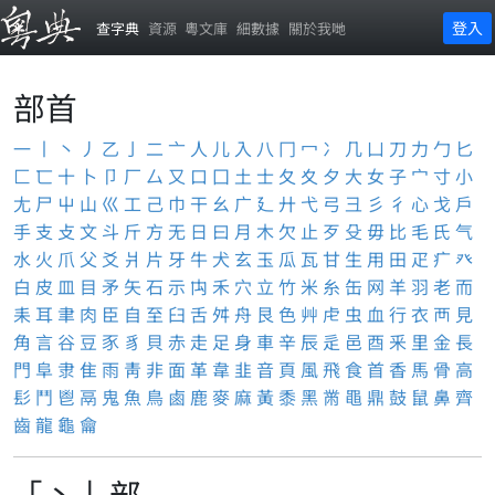
登入
查字典
資源
粵文庫
細數據
關於我哋
部首
一
丨
丶
丿
乙
亅
二
亠
人
儿
入
八
冂
冖
冫
几
凵
刀
力
勹
匕
匚
匸
十
卜
卩
厂
厶
又
口
囗
土
士
夂
夊
夕
大
女
子
宀
寸
小
尢
尸
屮
山
巛
工
己
巾
干
幺
广
廴
廾
弋
弓
彐
彡
彳
心
戈
戶
手
支
攴
文
斗
斤
方
无
日
曰
月
木
欠
止
歹
殳
毋
比
毛
氏
气
水
火
爪
父
爻
爿
片
牙
牛
犬
玄
玉
瓜
瓦
甘
生
用
田
疋
疒
癶
白
皮
皿
目
矛
矢
石
示
禸
禾
穴
立
竹
米
糸
缶
网
羊
羽
老
而
耒
耳
聿
肉
臣
自
至
臼
舌
舛
舟
艮
色
艸
虍
虫
血
行
衣
襾
見
角
言
谷
豆
豕
豸
貝
赤
走
足
身
車
辛
辰
辵
邑
酉
釆
里
金
長
門
阜
隶
隹
雨
靑
非
面
革
韋
韭
音
頁
風
飛
食
首
香
馬
骨
高
髟
鬥
鬯
鬲
鬼
魚
鳥
鹵
鹿
麥
麻
黃
黍
黑
黹
黽
鼎
鼓
鼠
鼻
齊
齒
龍
龜
龠
「丶」部