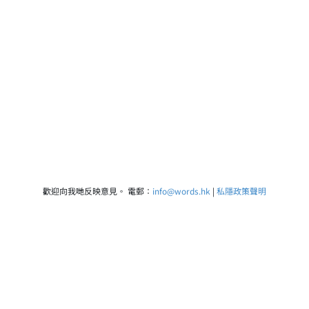
歡迎向我哋反映意見。 電郵：
info@words.hk
|
私隱政策聲明