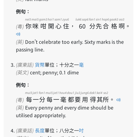
例句：
nei5
mai5
gam3
hoi1
sam1
zyu6
luk6 sap6
fan1
sin1
hap6
gaak3
aa3
你
咪
咁
開
心
住
，
60
分
先
合
格
啊
。
(粵)
(英)
Don't celebrate too early. Sixty marks is the
passing line.
(廣東話)
貨幣
單位；十分之一
毫
(英文)
cent; penny; 0.1 dime
例句：
mui5
jat1
fan1
mui5
jat1
hou4
dou1
jiu3
jung6
dak1
kei4
so2
每
一
分
每
一
毫
都
要
用
得
其
所
。
(粵)
(英)
Every penny and every dime should be
utilised appropriately.
(廣東話)
長度
單位；八分之一
吋