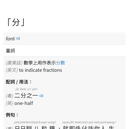
「分」
fan
6
量詞
(廣東話)
數學上用作表示
分數
(英文)
to indicate fractions
配詞 / 用法：
ji6
fan6
zi1
jat1
二
分
之
一
(粵)
(英)
one-half
例句：
jat6
jat6
fan3
baat3
nap1
zung1
zau6
zik1
hai6
zim3
zo2
nei5
jan4
saang1
日
日
瞓
八
粒
鐘
，
就
即
係
佔
咗
你
人
生
(粵)