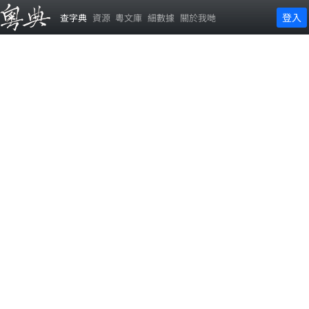
登入
查字典
資源
粵文庫
細數據
關於我哋