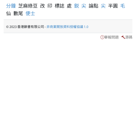
分鐘
芝麻綠豆 改 印 標誌 處
鋭
尖
論點
尖
半圓
毛
仙 數尾
便士
© 2023 香港辭書有限公司 -
非商業開放資料授權協議 1.0
舉報問題
源碼