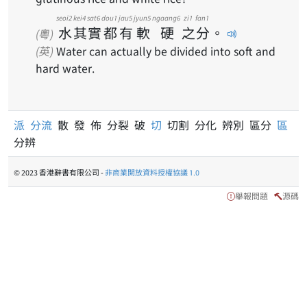
seoi2
kei4
sat6
dou1
jau5
jyun5
ngaang6
zi1
fan1
水
其
實
都
有
軟
硬
之
分
。
(粵)
(英)
Water can actually be divided into soft and
hard water.
派
分流
散 發 佈 分裂 破
切
切割 分化 辨別 區分
區
分辨
© 2023 香港辭書有限公司 -
非商業開放資料授權協議 1.0
舉報問題
源碼