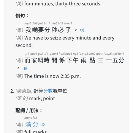
(英)
four minutes, thirty-three seconds
例句：
ngo5
dei6
jiu3
fan1
miu5
bit1
zang1
我
哋
要
分
秒
必
爭
。
(粵)
(英)
We have to seize every minute and every
second.
ji4
gaa1
ge3
si4
gaan3
hai6
haa6
ng5
loeng5
dim2
saam1
sap6
ng5
fan1
而
家
嘅
時
間
係
下
午
兩
點
三
十
五
分
(粵)
。
(英)
The time is now 2:35 p.m.
(廣東話)
計算
分數
嘅單位
(英文)
mark; point
配詞 / 用法：
mun5 fan1
滿分
(粵)
(英)
full marks