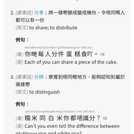
(廣東話)
分享
；將一樣嘢變成變成幾份，令唔同嘅人
都可以有一份
(英文)
to share; to distribute
例句：
nei5
dei6
mui5
jan4
fan1
gin6
daan6
gou1
sik6
aa1
你
哋
每
人
分
件
蛋
糕
食
吖
。
(粵)
(英)
Each of you can share a piece of the cake.
(廣東話)
分辨
；察覺到唔同嘅地方，能夠認知到屬於
兩樣嘢
(英文)
to distinguish
例句：
no6
mai5
tung4
baak6
mai5
nei5
dou1
m4
sik1
fan1
糯
米
同
白
米
你
都
唔
識
分
？
(粵)
(英)
Can't you even tell the difference between
glutinous rice and white rice?