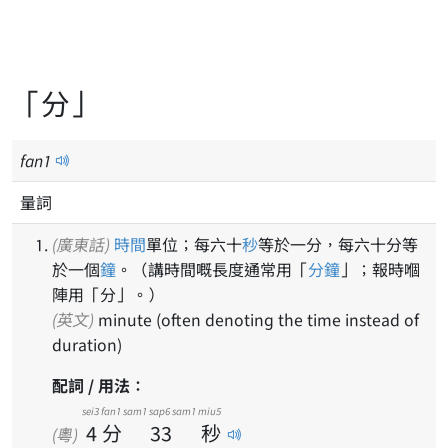
「分」
fan
1
量詞
(廣東話)
時間
單位；每六十
秒
等於一分，每六十分等
於一個
鐘
。（講時間嘅長度通常用「
分鐘
」；報時嗰
陣用「分」。）
(英文)
minute (often denoting the time instead of
duration)
配詞 / 用法：
sei3
fan1
sam1 sap6 sam1
miu5
4
分
33
秒
(粵)