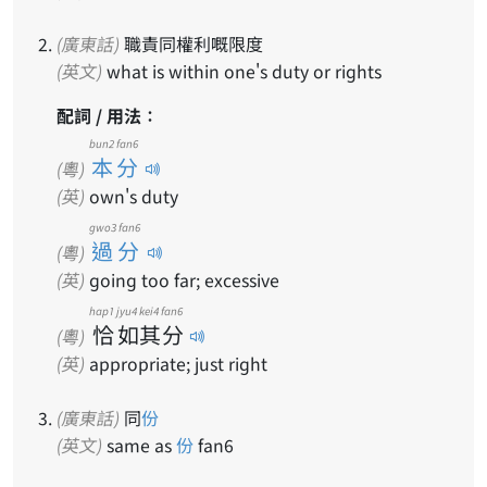
(廣東話)
職責同權利嘅限度
(英文)
what is within one's duty or rights
配詞 / 用法：
bun2 fan6
本分
(粵)
(英)
own's duty
gwo3 fan6
過分
(粵)
(英)
going too far; excessive
hap1
jyu4
kei4
fan6
恰
如
其
分
(粵)
(英)
appropriate; just right
(廣東話)
同
份
(英文)
same as
份
fan6