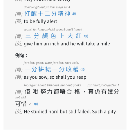
daa2 seng2 sap6 ji6 fan1 zing1 san4
打醒十二分精神
(粵)
(英)
to be fully alert
saam1 fan1 ngaan4 sik1 soeng5 daai6 hung4
三分顏色上大紅
(粵)
(英)
give him an inch and he will take a mile
例句：
jat1 fan1 gaan1 wan4 jat1 fan1 sau1 wok6
一分耕耘一分收穫
(粵)
(英)
as you sow, so shall you reap
keoi5
gam3
nou5
lik6
dou1
m4
hap6
gaak3
zan1
hai6
jau5
gei2
fan1
佢
咁
努
力
都
唔
合
格
，
真
係
有
幾
分
(粵)
ho2
sik1
可
惜
。
(英)
He studied hard but still failed. Such a pity.