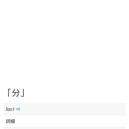
「分」
fan
1
詞綴