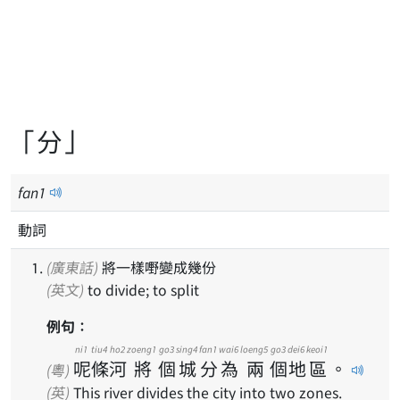
「分」
fan
1
動詞
(廣東話)
將一樣嘢變成幾份
(英文)
to divide; to split
例句：
ni1
tiu4
ho2
zoeng1
go3
sing4
fan1
wai6
loeng5
go3
dei6
keoi1
呢
條
河
將
個
城
分
為
兩
個
地
區
。
(粵)
(英)
This river divides the city into two zones.