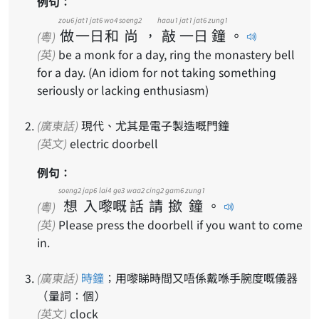
例句：
zou6
jat1
jat6
wo4
soeng2
haau1
jat1
jat6
zung1
做
一
日
和
尚
，
敲
一
日
鐘
。
(粵)
(英)
be a monk for a day, ring the monastery bell
for a day. (An idiom for not taking something
seriously or lacking enthusiasm)
(廣東話)
現代、尤其是電子製造嘅門鐘
(英文)
electric doorbell
例句：
soeng2
jap6
lai4
ge3
waa2
cing2
gam6
zung1
想
入
嚟
嘅
話
請
撳
鐘
。
(粵)
(英)
Please press the doorbell if you want to come
in.
(廣東話)
時鐘
；用嚟睇時間又唔係戴喺手腕度嘅儀器
（量詞：個）
(英文)
clock