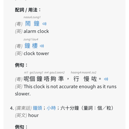
配詞 / 用法：
naau6 zung1
鬧鐘
(粵)
(英)
alarm clock
zung1 lau4
鐘樓
(粵)
(英)
clock tower
例句：
ni1
go3
zung1
m4
gau3
zeon2
haang4
maan6
zo2
呢
個
鐘
唔
夠
準
，
行
慢
咗
。
(粵)
(英)
This clock is not accurate enough as it runs
slower.
(廣東話)
鐘頭
；
小時
；六十分鐘（量詞：個／粒）
(英文)
hour
例句：