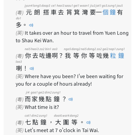
jyun4
long5
daap3
ce1
heoi3
saau1
gei1
waan1
jiu3
jat1
go3 zung1
jau5
元
朗
搭
車
去
筲
箕
灣
要
一
個鐘
有
(粵)
do1
多
。
(英)
It takes over an hour to travel from Yuen Long
to Shau Kei Wan.
nei5
heoi3
zo2
bin1
aa3
ngo5
dang2
nei5
dang2
zo2
gei2
nap1 zung1
你
去
咗
邊
啊
？
我
等
你
等
咗
幾
粒鐘
(粵)
laa3
喇
！
(英)
Where have you been? I've been waiting for
you for a couple of hours already!
ji4
gaa1
gei2
dim2
zung1
而
家
幾
點
鐘
？
(粵)
(英)
What time is it?
cat1
dim2
zung1
daai6
wai4
dang2
七
點
鐘
，
大
圍
等
。
(粵)
(英)
Let's meet at 7 o'clock in Tai Wai.