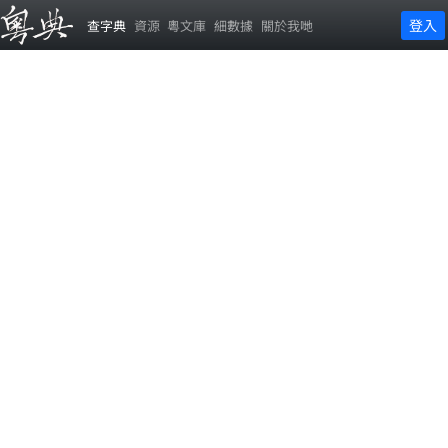
登入
查字典
資源
粵文庫
細數據
關於我哋