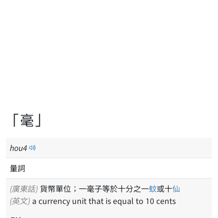
「毫」
hou
4
量詞
(廣東話)
貨幣單位；一毫子等於十分之一
蚊
或十
仙
(英文)
a currency unit that is equal to 10 cents