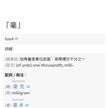
「毫」
hou
4
詞綴
(廣東話)
加喺量度單位前面，用嚟標示千分之一
(英文)
(of units) one-thousandth; milli-
配詞 / 用法：
hou4 haak1
毫克
(粵)
(英)
milligram
hou4 mai5
毫米
(粵)