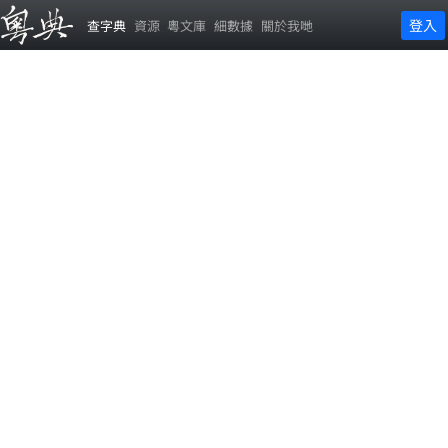
登入
查字典
資源
粵文庫
細數據
關於我哋