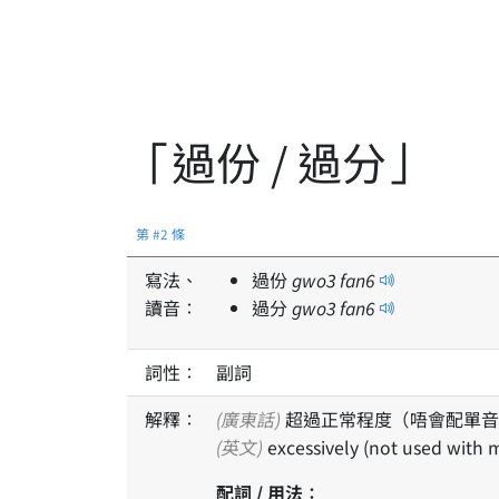
「過份 / 過分」
第 #2 條
寫法、
過份
gwo
3
fan
6
讀音：
過分
gwo
3
fan
6
詞性：
副詞
解釋：
(廣東話)
超過正常程度（唔會配單音
(英文)
excessively (not used with 
配詞 / 用法：