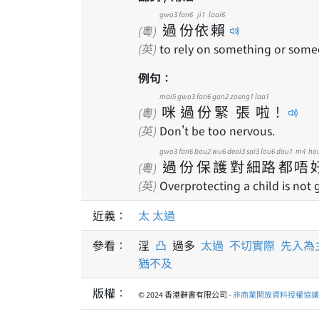
gwo3
fan6
ji1
laai6
過
份
依
賴
(粵)
(英)
to rely on something or som
例句：
mai5
gwo3
fan6
gan2
zoeng1
laa1
咪
過
份
緊
張
啦
！
(粵)
(英)
Don't be too nervous.
gwo3
fan6
bou2
wu6
deoi3
sai3
lou6
dou1
m4
ho
過
份
保
護
對
細
路
都
唔
(粵)
(英)
Overprotecting a child is not
近義：
太
太過
參看：
淫
凸
過多
太過
不切實際
先入為
猶不及
版權：
© 2024 香港辭書有限公司 -
非商業開放資料授權協議 1