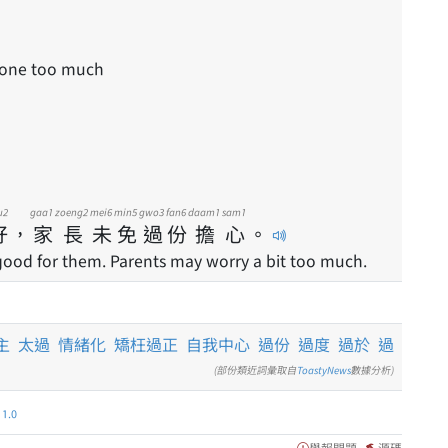
eone too much
u2
gaa1
zoeng2
mei6
min5
gwo3
fan6
daam1
sam1
好
，
家
長
未
免
過
份
擔
心
。
 good for them. Parents may worry a bit too much.
主
太過
情緒化
矯枉過正
自我中心
過份
過度
過於
過
(部份類近詞彙取自
ToastyNews
數據分析)
.0
舉報問題
源碼