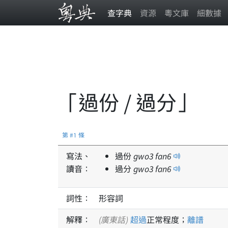
查字典
資源
粵文庫
細數據
「過份 / 過分」
第 #1 條
寫法、
過份
gwo
3
fan
6
讀音：
過分
gwo
3
fan
6
詞性：
形容詞
解釋：
(廣東話)
超過
正常程度；
離譜