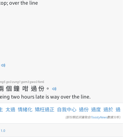
op; over the line
eng5
go3
zung1
gam3
gwo3
fan6
兩
個
鐘
咁
過
份
。
being two hours late is way over the line.
主
太過
情緒化
矯枉過正
自我中心
過份
過度
過於
過
(部份類近詞彙取自
ToastyNews
數據分析)
.0