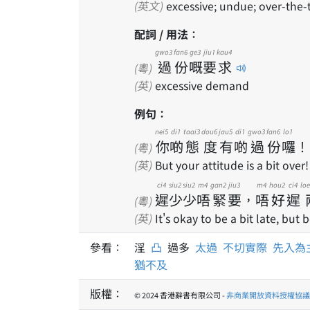
(英文)
excessive; undue; over-the-t
配詞 / 用法：
gwo3
fan6
ge3
jiu1
kau4
過
份
嘅
要
求
(粵)
(英)
excessive demand
例句：
nei5
di1
taai3
dou6
jau5
di1
gwo3
fan6
lo1
你
啲
態
度
有
啲
過
份
囉
！
(粵)
(英)
But your attitude is a bit over!
ci4
siu2
siu2
m4
gan2
jiu3
m4
hou2
ci4
lo
遲
少
少
唔
緊
要
，
唔
好
遲
(粵)
(英)
It's okay to be a bit late, but 
參看：
淫
凸
過多
太過
不切實際
先入為
猶不及
版權：
© 2024 香港辭書有限公司 -
非商業開放資料授權協議 1