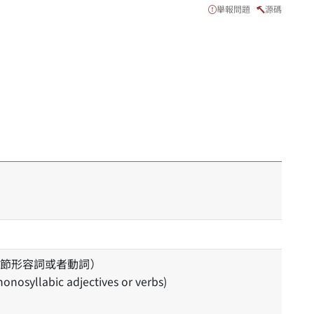
舉報問題
源碼
節形容詞或者動詞）
monosyllabic adjectives or verbs)