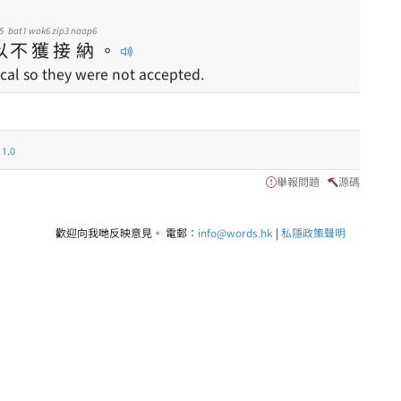
5
bat1
wok6
zip3
naap6
以
不
獲
接
納
。
cal so they were not accepted.
.0
舉報問題
源碼
歡迎向我哋反映意見。 電郵：
info@words.hk
|
私隱政策聲明