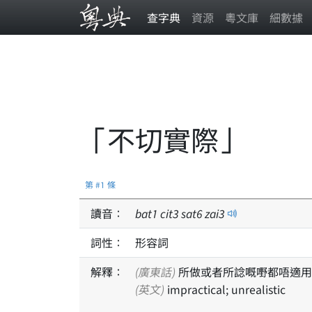
查字典
資源
粵文庫
細數據
「不切實際」
第 #1 條
讀音：
bat
1
cit
3
sat
6
zai
3
詞性：
形容詞
解釋：
(廣東話)
所做或者所諗嘅嘢都唔適用
(英文)
impractical; unrealistic