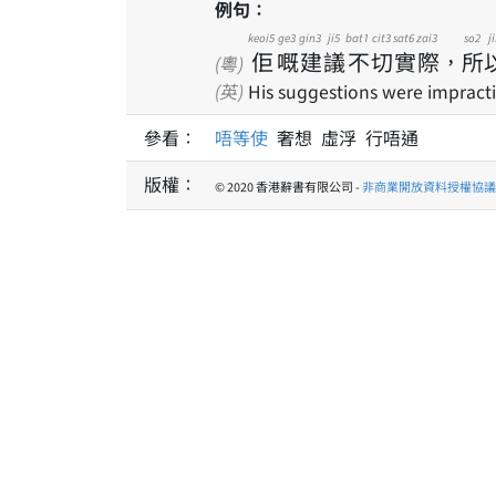
例句：
keoi5
ge3
gin3
ji5
bat1
cit3
sat6
zai3
so2
ji
佢
嘅
建
議
不
切
實
際
，
所
(粵)
(英)
His suggestions were impracti
參看：
唔等使
奢想 虛浮 行唔通
版權：
© 2020 香港辭書有限公司 -
非商業開放資料授權協議 1