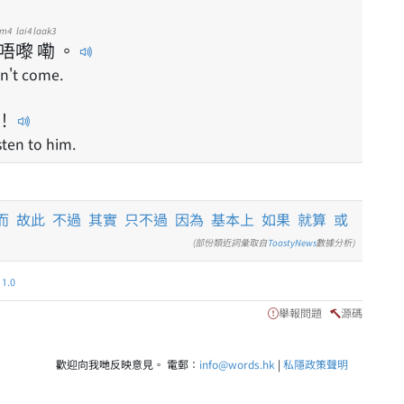
m4
lai4
laak3
唔
嚟
嘞
。
on't come.
！
sten to him.
而
故此
不過
其實
只不過
因為
基本上
如果
就算
或
(部份類近詞彙取自
ToastyNews
數據分析)
.0
舉報問題
源碼
歡迎向我哋反映意見。 電郵：
info@words.hk
|
私隱政策聲明