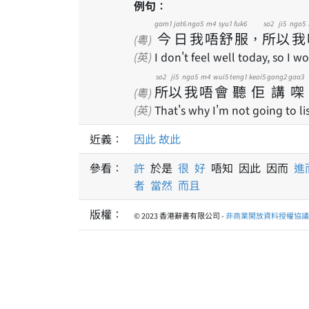
例句：
gam1
jat6
ngo5
m4
syu1
fuk6
so2
ji5
ngo5
今
日
我
唔
舒
服
，
所
以
我
(粵)
(英)
I don't feel well today, so I w
so2
ji5
ngo5
m4
wui5
teng1
keoi5
gong2
gaa3
所
以
我
唔
會
聽
佢
講
㗎
(粵)
(英)
That's why I'm not going to li
近義：
因此
故此
參看：
許
於是
很
好
唔知 因此 因而
進
者
當然
而且
版權：
© 2023 香港辭書有限公司 -
非商業開放資料授權協議 1