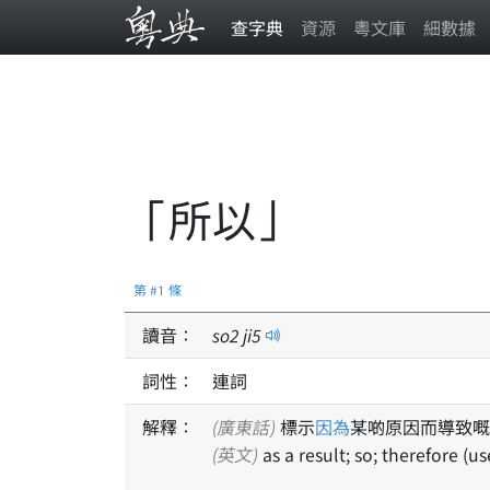
查字典
資源
粵文庫
細數據
「所以」
第 #1 條
讀音：
so
2
ji
5
詞性：
連詞
解釋：
(廣東話)
標示
因為
某啲原因而導致嘅
(英文)
as a result; so; therefore (u