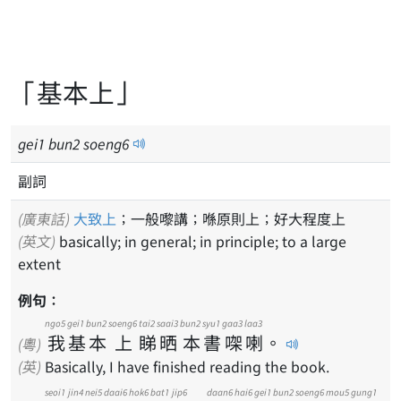
「基本上」
gei
1
bun
2
soeng
6
副詞
(廣東話)
大致上
；一般嚟講；喺原則上；好大程度上
(英文)
basically; in general; in principle; to a large
extent
例句：
ngo5
gei1
bun2
soeng6
tai2
saai3
bun2
syu1
gaa3
laa3
我
基
本
上
睇
晒
本
書
㗎
喇
。
(粵)
(英)
Basically, I have finished reading the book.
seoi1
jin4
nei5
daai6
hok6
bat1
jip6
daan6
hai6
gei1
bun2
soeng6
mou5
gung1