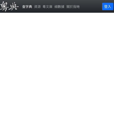
登入
查字典
資源
粵文庫
細數據
關於我哋