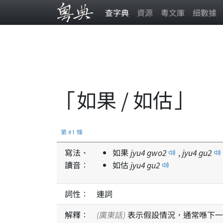
查字典
資源
粵文庫
細數據
「如果 / 如估」
第 #1 條
寫法、
如果
jyu
4
gwo
2
,
jyu
4
gu
2
讀音：
如估
jyu
4
gu
2
詞性：
連詞
解釋：
(廣東話)
表示假設情況，通常喺下一