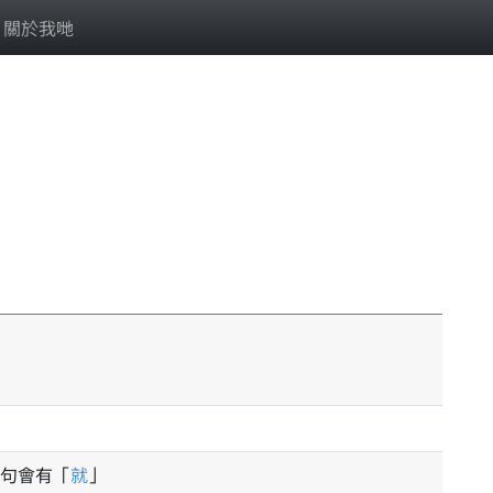
關於我哋
句會有「
就
」