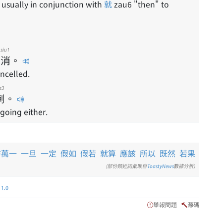
of; usually in conjunction with
就
zau6 "then" to
siu1
消
。
ancelled.
a3
喇
。
 going either.
防萬一
一旦
一定
假如
假若
就算
應該
所以
既然
若果
(部份類近詞彙取自
ToastyNews
數據分析)
.0
舉報問題
源碼