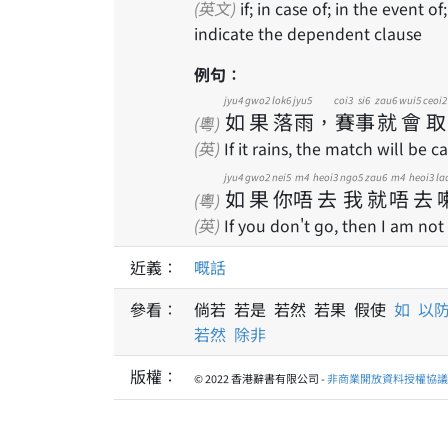
(英文)
if; in case of; in the event 
indicate the dependent clause
例句：
jyu4
gwo2
lok6
jyu5
coi3
si6
zau6
wui5
ceoi2
如
果
落
雨
，
賽
事
就
會
取
(粵)
(英)
If it rains, the match will be c
jyu4
gwo2
nei5
m4
heoi3
ngo5
zau6
m4
heoi3
la
如
果
你
唔
去
我
就
唔
去
(粵)
(英)
If you don't go, then I am not
近義：
嘅話
參看：
倘若 若是 若然 若果 假使
如
以
若然
除非
版權：
© 2022 香港辭書有限公司 -
非商業開放資料授權協議 1