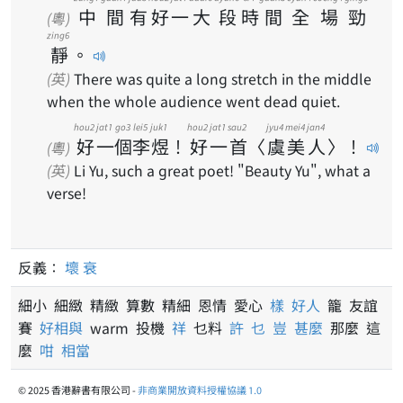
中
間
有
好
一
大
段
時
間
全
場
勁
(粵)
zing6
靜
。
(英)
There was quite a long stretch in the middle
when the whole audience went dead quiet.
hou2
jat1
go3
lei5
juk1
hou2
jat1
sau2
jyu4
mei4
jan4
好
一
個
李
煜
！
好
一
首
〈
虞
美
人
〉
！
(粵)
(英)
Li Yu, such a great poet! "Beauty Yu", what a
verse!
反義：
壞
衰
細小 細緻 精緻 算數 精細 恩情 愛心
樣
好人
籠 友誼
賽
好相與
warm 投機
祥
乜料
許
乜
豈
甚麼
那麼 這
麼
咁
相當
© 2025 香港辭書有限公司 -
非商業開放資料授權協議 1.0