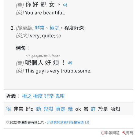
你
好
靚
女
。
(粵)
(英)
You are beautiful.
(廣東話)
非常
、
極之
，程度好深
(英文)
very; quite; so
例句：
ni1
go3
jan2
hou2
faan4
呢
個
人
好
煩
！
(粵)
(英)
This guy is very troublesome.
近義：
極之
極度
非常
鬼咁
很
非常 好q
勁
鬼咁
真是
幾
ok 蠻
許
於是 唔知
© 2022 香港辭書有限公司 -
非商業開放資料授權協議 1.0
舉報問題
源碼