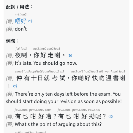
配詞 / 用法：
m4 hou2
唔好
(粵)
(英)
don't
例句：
je6
laa3
nei5
hou2
zau2
laa3
夜
喇
，
你
好
走
喇
。
(粵)
(英)
It's late. You should go now.
zung6
jau5
sap6
jat6
zau6
haau2
si5
nei5
dei6
hou2
faai3
di1
wan1
syu1
laa3
仲
有
十
日
就
考
試
，
你
哋
好
快
啲
温
書
喇
(粵)
！
(英)
There're only ten days left before the exam. You
should start doing your revision as soon as possible!
jau5
mat1
gam3
hou2
cou4
jau5
mat1
gam3
hou2
aau3
ne1
有
乜
咁
好
嘈
？
有
乜
咁
好
拗
呢
？
(粵)
(英)
What's the point of arguing about this?
nei5
zung6
hou2
gong2