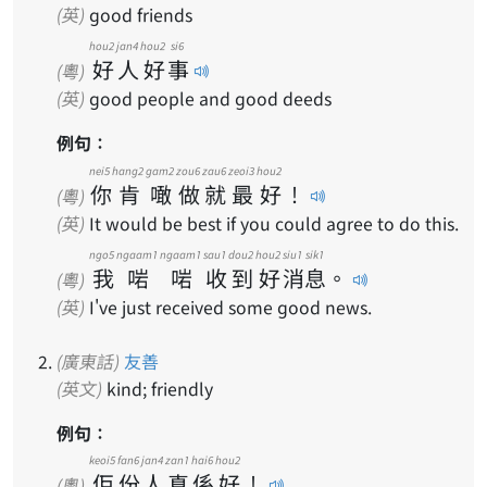
(英)
good friends
hou2
jan4
hou2
si6
好
人
好
事
(粵)
(英)
good people and good deeds
例句：
nei5
hang2
gam2
zou6
zau6
zeoi3
hou2
你
肯
噉
做
就
最
好
！
(粵)
(英)
It would be best if you could agree to do this.
ngo5
ngaam1
ngaam1
sau1
dou2
hou2
siu1
sik1
我
啱
啱
收
到
好
消
息
。
(粵)
(英)
I've just received some good news.
(廣東話)
友善
(英文)
kind; friendly
例句：
keoi5
fan6
jan4
zan1
hai6
hou2
佢
份
人
真
係
好
！
(粵)