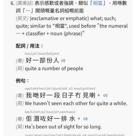
(廣東話)
表示感歎或者強調，類似「
相當
」，用喺數
詞「
一
」開頭嘅量名詞組嘅前面
(英文)
(exclamative or emphatic) what; such;
quite; similar to "相當", used before "the numeral
一
+ classifier + noun (phrase)"
配詞 / 用法：
hou2
jat1
bou6
fan6
jan4
好
一
部
份
人
(粵)
(英)
quite a number of people
例句：
ngo5
dei6
hou2
jat1
dyun6
jat6
zi2
mou5
gin3
laa3
我
哋
好
一
段
日
子
冇
見
喇
。
(粵)
(英)
We haven't seen each other for quite a while.
keoi5
cim4
zo2
hou2
jat1
paai4
seoi2
佢
潛
咗
好
一
排
水
。
(粵)
(英)
He's been out of sight for so long.
zung1
gaan1
jau5
hou2
jat1
daai6
dyun6
si4
gaan3
cyun4
coeng4
ging6