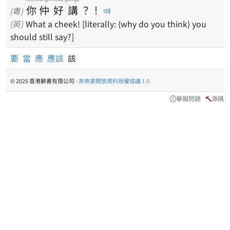
你
仲
好
講
？
！
(粵)
(英)
What a cheek! [literally: (why do you think) you
should still say?]
要
當
應
應該
該
© 2025 香港辭書有限公司 -
非商業開放資料授權協議 1.0
舉報問題
源碼