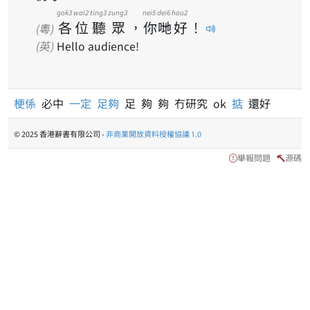
gok3
wai2
ting3
zung3
nei5
dei6
hou2
各
位
聽
眾
，
你
哋
好
！
(粵)
(英)
Hello audience!
梗係
必中
一定
足夠
足 夠 夠 冇研究 ok
掂
還好
© 2025 香港辭書有限公司 -
非商業開放資料授權協議 1.0
舉報問題
源碼