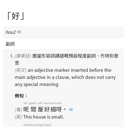
「好」
hou
2
副詞
(廣東話)
擔當形容詞謂語嘅預設程度副詞，冇特別意
思
(英文)
an adjective marker inserted before the
main adjective in a clause, which does not carry
any special meaning
例句：
ni1
gaan1
uk1
hou2
sai3
aa3
呢
間
屋
好
細
呀
。
(粵)
(英)
This house is small.
nei5
hou2
leng3
neoi2