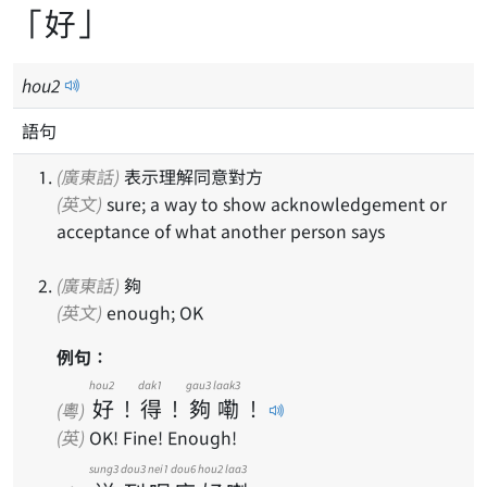
「好」
hou
2
語句
(廣東話)
表示理解同意對方
(英文)
sure; a way to show acknowledgement or
acceptance of what another person says
(廣東話)
夠
(英文)
enough; OK
例句：
hou2
dak1
gau3
laak3
好
！
得
！
夠
嘞
！
(粵)
(英)
OK! Fine! Enough!
sung3
dou3
nei1
dou6
hou2
laa3