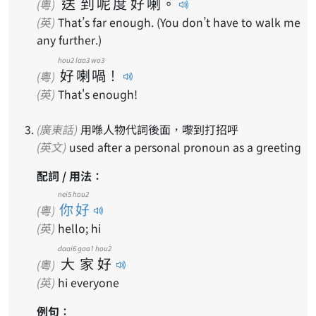
送
到
呢
度
好
喇
。
(粵)
(英)
That’s far enough. (You don’t have to walk me
any further.)
hou2
laa3
wo3
好
喇
喎
！
(粵)
(英)
That's enough!
(廣東話)
用喺人物代詞後面，嚟到打招呼
(英文)
used after a personal pronoun as a greeting
配詞 / 用法：
nei5 hou2
你好
(粵)
(英)
hello; hi
daai6
gaa1
hou2
大
家
好
(粵)
(英)
hi everyone
例句：