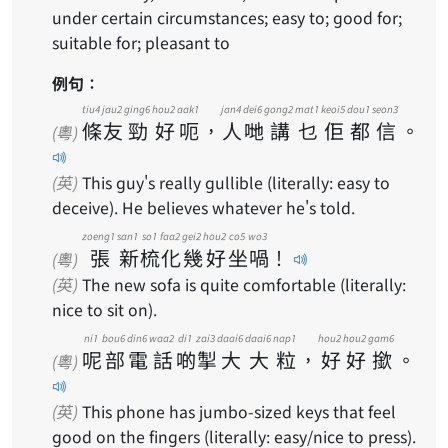
under certain circumstances; easy to; good for;
suitable for; pleasant to
例句：
tiu4
jau2
ging6
hou2
aak1
jan4
dei6
gong2
mat1
keoi5
dou1
seon3
條
友
勁
好
呃
，
人
哋
講
乜
佢
都
信
。
(粵)
(英)
This guy's really gullible (literally: easy to
deceive). He believes whatever he's told.
zoeng1
san1
so1
faa2
gei2
hou2
co5
wo3
張
新
梳
化
幾
好
坐
喎
！
(粵)
(英)
The new sofa is quite comfortable (literally:
nice to sit on).
ni1
bou6
din6
waa2
di1
zai3
daai6
daai6
nap1
hou2
hou2
gam6
呢
部
電
話
啲
掣
大
大
粒
，
好
好
撳
。
(粵)
(英)
This phone has jumbo-sized keys that feel
good on the fingers (literally: easy/nice to press).