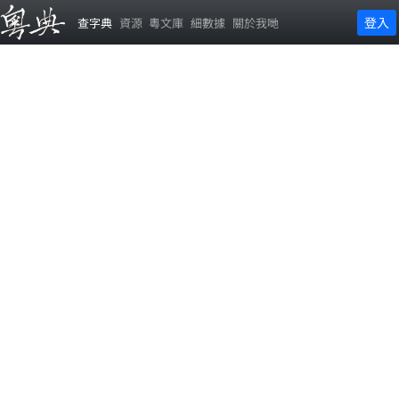
登入
查字典
資源
粵文庫
細數據
關於我哋