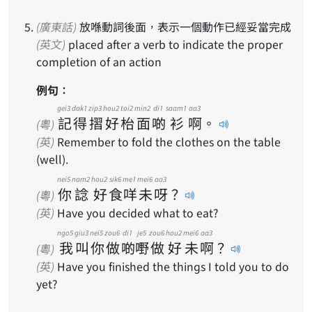
(廣東話)
放喺動詞後面，表示一個動作已經妥當完成
(英文)
placed after a verb to indicate the proper
completion of an action
例句：
gei3
dak1
zip3
hou2
toi2
min2
di1
saam1
aa3
記
得
摺
好
枱
面
啲
衫
啊
。
(粵)
(英)
Remember to fold the clothes on the table
(well).
nei5
nam2
hou2
sik6
me1
mei6
aa3
你
諗
好
食
咩
未
呀
？
(粵)
(英)
Have you decided what to eat?
ngo5
giu3
nei5
zou6
di1
je5
zou6
hou2
mei6
aa3
我
叫
你
做
啲
嘢
做
好
未
啊
？
(粵)
(英)
Have you finished the things I told you to do
yet?