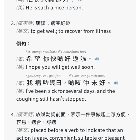
(英)
He is such a nice person.
(廣東話)
康復；病完好返
(英文)
to get well; to recover from illness
例句：
hei1
mong6
nei5
faai3
di1
hou2
faan1
laa1
希
望
你
快
啲
好
返
啦
。
(粵)
(英)
I hope you will get well soon.
ngo5
beng6
zo2
gei2
jat6
di1
kat1
zung6
mei6
hou2
我
病
咗
幾
日
，
啲
咳
仲
未
好
。
(粵)
(英)
I've been sick for several days, and the
coughing still hasn't stopped.
(廣東話)
放喺動詞前面，表示一件事做起上嚟方便、
容易、適合、舒適
(英文)
placed before a verb to indicate that an
action is easy, convenient, suitable or pleasant