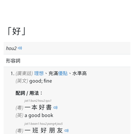
「好」
hou
2
形容詞
(廣東話)
理想
、充滿
優點
、水準高
(英文)
good; fine
配詞 / 用法：
jat1
bun2
hou2
syu1
一
本
好
書
(粵)
(英)
a good book
jat1
baan1
hou2
pang4
jau5
一
班
好
朋
友
(粵)