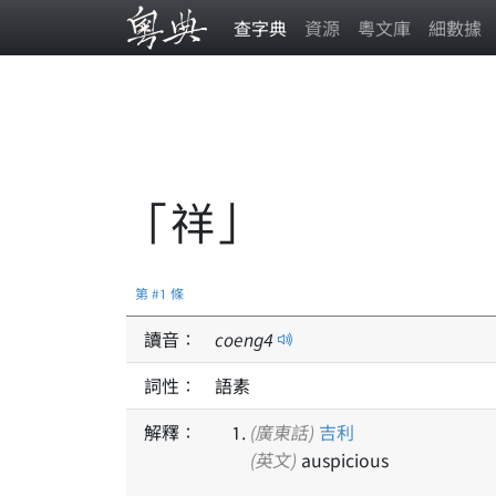
查字典
資源
粵文庫
細數據
「祥」
第 #1 條
讀音：
coeng
4
詞性：
語素
解釋：
(廣東話)
吉利
(英文)
auspicious