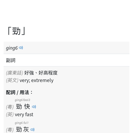
「勁」
ging
6
副詞
(廣東話)
好強、好高程度
(英文)
very; extremely
配詞 / 用法：
ging6
faai3
勁
快
(粵)
(英)
very fast
ging6
fui1
勁
灰
(粵)