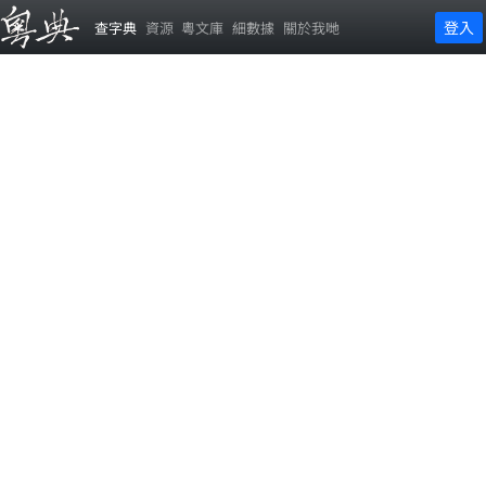
登入
查字典
資源
粵文庫
細數據
關於我哋