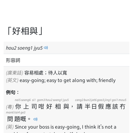
「好相與」
hou
2
soeng
1
jyu
5
形容詞
(廣東話)
容易相處；待人以寬
(英文)
easy-going; easy to get along with; friendly
例句：
nei5
soeng6
si1
gam3
hou2
soeng1
jyu5
ceng2
bun3
jat6
gaa3
jing1
goi1
mou5
你
上
司
咁
好
相
與
，
請
半
日
假
應
該
冇
(粵)
man6
tai4
ge3
問
題
嘅
。
(英)
Since your boss is easy-going, I think it's not a