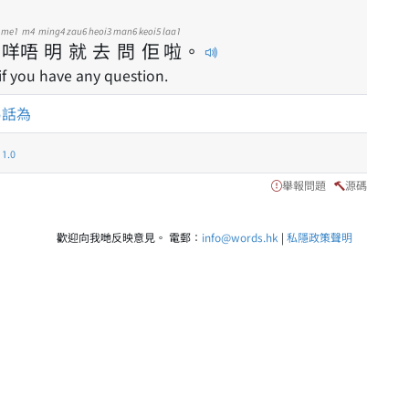
me1
m4
ming4
zau6
heoi3
man6
keoi5
laa1
咩
唔
明
就
去
問
佢
啦
。
 if you have any question.
易話為
.0
舉報問題
源碼
歡迎向我哋反映意見。 電郵：
info@words.hk
|
私隱政策聲明