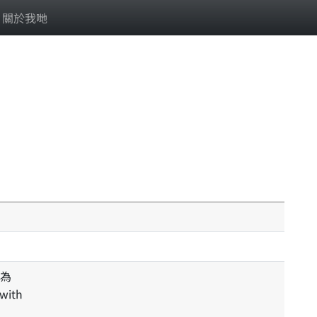
關於我哋
為
 with