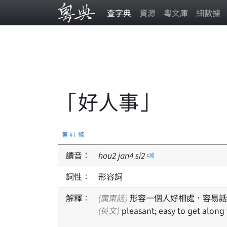
查字典
資源
粵文庫
細數據
「好人事」
第 #1 條
讀音：
hou
2
jan
4
si
2
詞性：
形容詞
解釋：
(廣東話)
形容一個人好相處，容易話
(英文)
pleasant; easy to get along