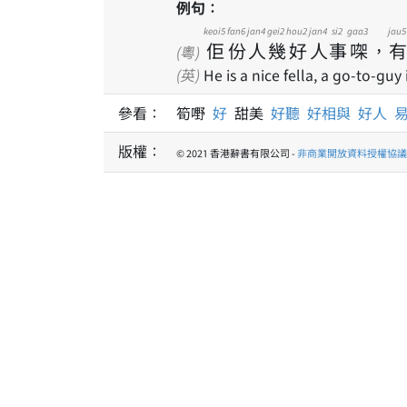
例句：
keoi5
fan6
jan4
gei2
hou2
jan4
si2
gaa3
jau5
佢
份
人
幾
好
人
事
㗎
，
有
(粵)
(英)
He is a nice fella, a go-to-guy
參看：
筍嘢
好
甜美
好聽
好相與
好人
版權：
© 2021 香港辭書有限公司 -
非商業開放資料授權協議 1