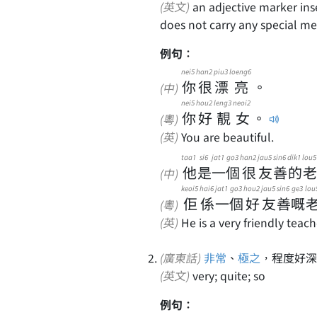
(英文)
an adjective marker inserted before the main adjective in a clause, which
does not carry any special m
例句：
nei5
han2
piu3
loeng6
你
很
漂
亮
。
(中)
nei5
hou2
leng3
neoi2
你
好
靚
女
。
(粵)
(英)
You are beautiful.
taa1
si6
jat1
go3
han2
jau5
sin6
dik1
lou5
他
是
一
個
很
友
善
的
老
(中)
keoi5
hai6
jat1
go3
hou2
jau5
sin6
ge3
lou
佢
係
一
個
好
友
善
嘅
(粵)
(英)
He is a very friendly teach
(廣東話)
非常
、
極之
，程度好深
(英文)
very; quite; so
例句：