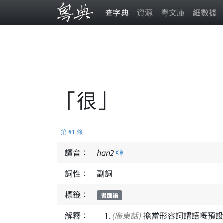
查字典
資源
粵文庫
細數據
「很」
第 #1 條
讀音：
han
2
詞性：
副詞
標籤：
書面語
解釋：
(廣東話)
擔當形容詞謂語嘅預設