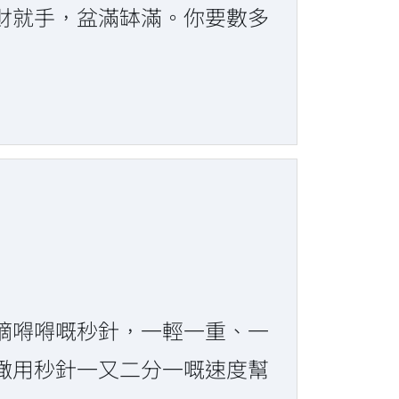
財就手，盆滿缽滿。你要數多
嘀嘚嘚嘅秒針，一輕一重、一
噉用秒針一又二分一嘅速度幫