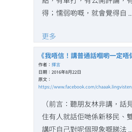
得；懦弱啲嘅，就會覺得自 ..
更多
《我唔信！講普通話嗰啲一定唔
作者：
擇言
日期：2016年8月22日
原文：
https://www.facebook.com/chaaak.lingviste
（前言：聽朋友林非講，話
住有人就話佢哋係新移民、
講吓自己對呢個現象嘅睇法 ..