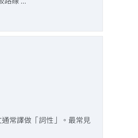
 ...
。中文通常譯做「詞性」。最常見