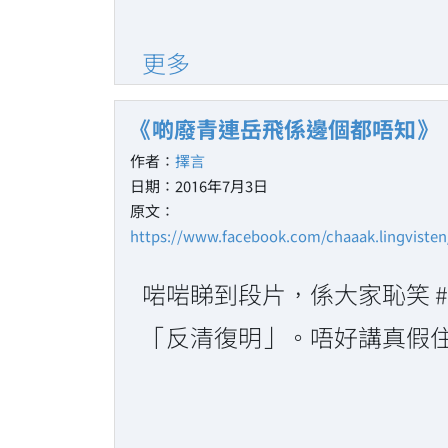
更多
《啲廢青連岳飛係邊個都唔知》
作者：
擇言
日期：2016年7月3日
原文：
https://www.facebook.com/chaaak.lingviste
啱啱睇到段片，係大家恥笑 ‪
「反清復明」。唔好講真假