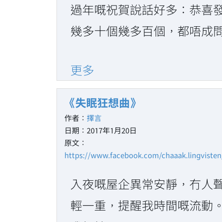
過年嘅祝賀說話好多：恭喜
幾多十個幾多百個，都唔成問題
更多
《失眠狂想曲》
作者：
擇言
日期：2017年1月20日
原文：
https://www.facebook.com/chaaak.lingviste
入夜嘅屋企異常安靜，冇人
輕一重，提醒我時間嘅流動