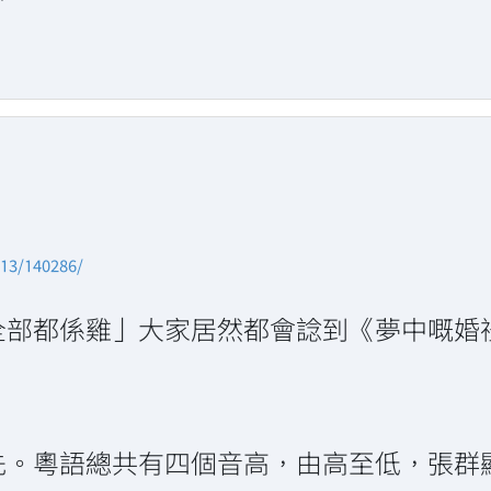
/13/140286/
全部都係雞」大家居然都會諗到《夢中嘅婚
先。粵語總共有四個音高，由高至低，張群