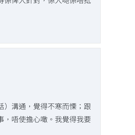
話）溝通，覺得不寒而慄；跟
事，唔使擔心噉。我覺得我要