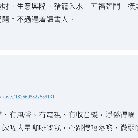
發財，生意興隆，豬籠入水，五福臨門，橫
。不過遇着讀書人， ...
n/posts/1826698827589131
聲、冇風聲、冇電視、冇收音機，淨係得嘀
。飲咗大量咖啡嘅我，心跳慢唔落嚟，微弱