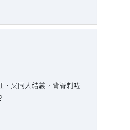
好紅，又同人結義，背脊刺咗
？