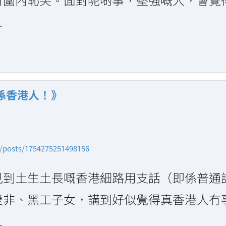
.
係香港人！》
n/posts/1754275251498156
見到土生土長嘅香港細路用支話（即係普通
雙非、黑工子女，講到好似覺得真香港人冇
.