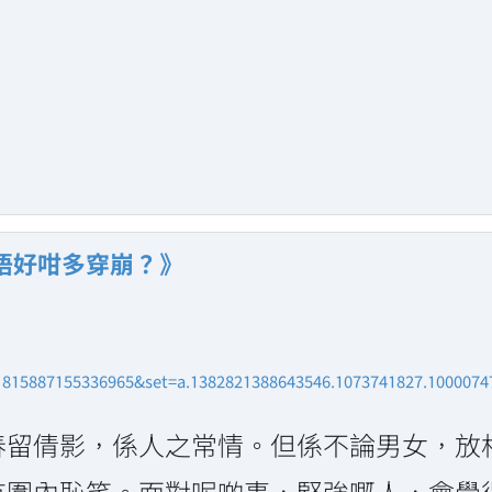
唔好咁多穿崩？》
1815887155336965&set=a.1382821388643546.1073741827.100007
春留倩影，係人之常情。但係不論男女，放
有圍內恥笑。面對呢啲事，堅強嘅人，會覺