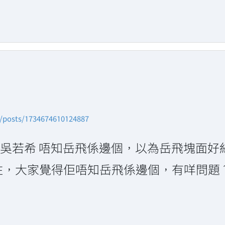
n/posts/1734674610124887
#‎吳若希‬ 唔知岳飛係邊個，以為岳飛塊面
住，大家覺得佢唔知岳飛係邊個，有咩問題