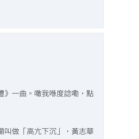
禮》一曲。噉我喺度諗嘞，點
顯叫做「高亢下沉」，黃志華