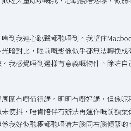
。飲咗大量咖啡嘅我，心跳慢唔落嚟，微弱
嘈到我連心跳聲都聽唔到。我望住Macbo
多光暗對比，眼前嘅影像似乎都無法轉換成
散。我感覺唔到邊樣有意義嘅物件。除咗自
得周圍冇嘢值得講。明明冇嘢好講，但係呢
似未使抖，唔肯陪伴冇辦法再運作嘅前額葉
但係我好似聽極都聽唔清左腦同右腦傾緊啲