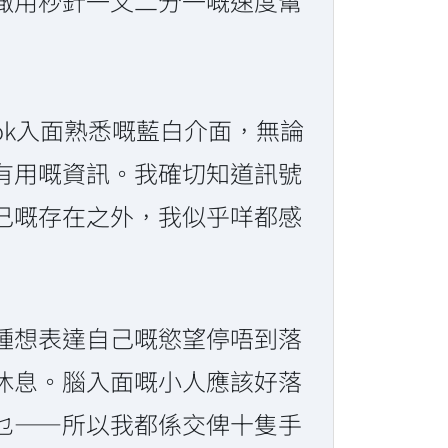
噉用秒針一又二分一嘅速度幫
ok入面熟悉嘅藍白介面，無論
有用嘅資訊。我確切知道訊號
己嘅存在之外，我似乎咩都感
種想表達自己嘅慾望停唔到落
休息。腦入面嘅小人應該好落
乜——所以我都係交俾十隻手