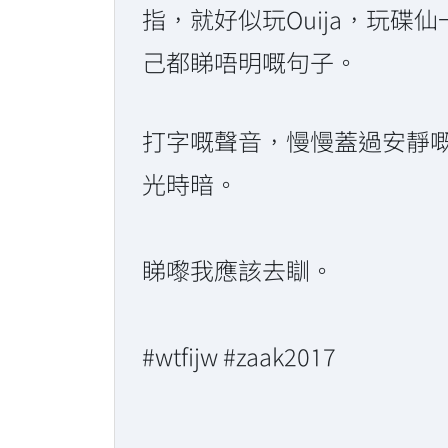
指，就好似玩Ouija，玩
己都睇唔明嘅句子。
打字嘅聲音，慢慢蓋過安靜
光時暗。
睇嚟我應該去瞓。
#wtfijw #zaak2017