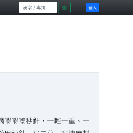
查
登入
嘀嘚嘚嘅秒針，一輕一重、一