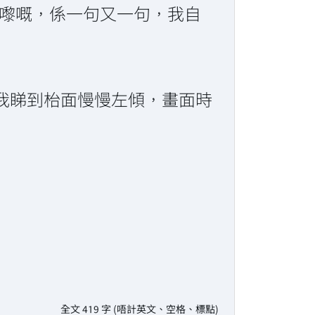
出嚟嘅，係一句又一句，我自
我睇到枱面慢慢左傾，畫面時
全文 419 字 (唔計英文、空格、標點)