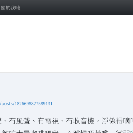
關於我哋
n/posts/1826698827589131
聲、冇風聲、冇電視、冇收音機，淨係得嘀