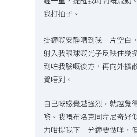
輕一重，提醒我時間嘅流動
我打拍子。
掛鐘嘅安靜嘈到我一片空白，
射入我眼球嘅光子反映住幾
到咗我腦嘅後方，再向外擴
覺唔到。
自己嘅感覺越強烈，就越覺
嚟。我嘅布洛克同韋尼奇好
力咁提我下一分鐘要做咩，