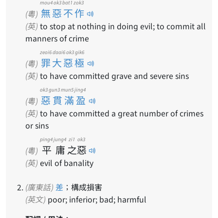
mou4 ok3 bat1 zok3
無惡不作
(粵)
(英)
to stop at nothing in doing evil; to commit all
manners of crime
zeoi6 daai6 ok3 gik6
罪大惡極
(粵)
(英)
to have committed grave and severe sins
ok3 gun3 mun5 jing4
惡貫滿盈
(粵)
(英)
to have committed a great number of crimes
or sins
ping4
jung4
zi1
ok3
平
庸
之
惡
(粵)
(英)
evil of banality
(廣東話)
差
；構成損害
(英文)
poor; inferior; bad; harmful