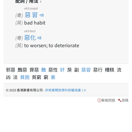
配詞 / 用法：
ok3 zaap6
惡習
(粵)
(英)
bad habit
ok3 faa3
惡化
(粵)
(英)
to worsen; to deteriorate
邪惡 醜惡 罪惡
醜
惡性
奸
戾 副
惡習
惡行 糟糕 流
凶 淡
貧困
貧窮 窮
衰
© 2025 香港辭書有限公司 -
非商業開放資料授權協議 1.0
舉報問題
源碼