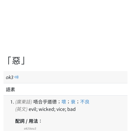
「惡」
ok
3
語素
(廣東話)
唔合乎道德；
壞
；
衰
；
不良
(英文)
evil; wicked; vice; bad
配詞 / 用法：
ok3 bou3