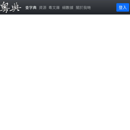
登入
查字典
資源
粵文庫
細數據
關於我哋