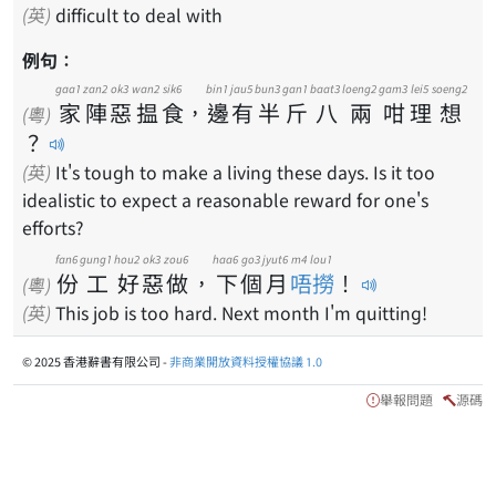
(英)
difficult to deal with
例句：
gaa1
zan2
ok3
wan2
sik6
bin1
jau5
bun3
gan1
baat3
loeng2
gam3
lei5
soeng2
家
陣
惡
揾
食
，
邊
有
半
斤
八
兩
咁
理
想
(粵)
？
(英)
It's tough to make a living these days. Is it too
idealistic to expect a reasonable reward for one's
efforts?
fan6
gung1
hou2
ok3
zou6
haa6
go3
jyut6
m4 lou1
份
工
好
惡
做
，
下
個
月
唔撈
！
(粵)
(英)
This job is too hard. Next month I'm quitting!
© 2025 香港辭書有限公司 -
非商業開放資料授權協議 1.0
舉報問題
源碼