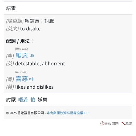
語素
(廣東話)
唔鍾意；討厭
(英文)
to dislike
配詞 / 用法：
jim3 wu3
厭惡
(粵)
(英)
detestable; abhorrent
hei2 wu3
喜惡
(粵)
(英)
likes and dislikes
討厭
唔妥
怕
嫌棄
© 2025 香港辭書有限公司 -
非商業開放資料授權協議 1.0
舉報問題
源碼