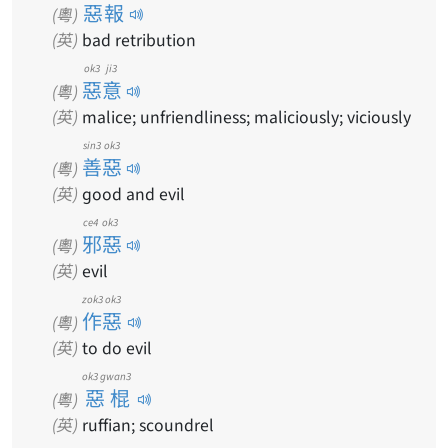
惡報
(粵)
(英)
bad retribution
ok3 ji3
惡意
(粵)
(英)
malice; unfriendliness; maliciously; viciously
sin3 ok3
善惡
(粵)
(英)
good and evil
ce4 ok3
邪惡
(粵)
(英)
evil
zok3 ok3
作惡
(粵)
(英)
to do evil
ok3 gwan3
惡棍
(粵)
(英)
ruffian; scoundrel