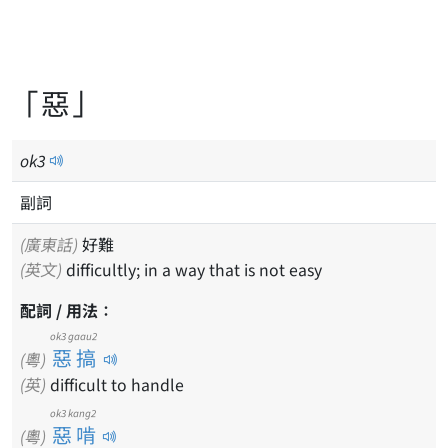
「惡」
ok
3
副詞
(廣東話)
好難
(英文)
difficultly; in a way that is not easy
配詞 / 用法：
ok3 gaau2
惡搞
(粵)
(英)
difficult to handle
ok3 kang2
惡啃
(粵)