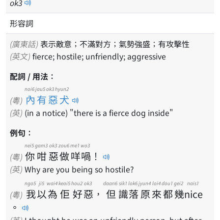
ok
3
形容詞
(廣東話)
表示敵意；不滿對方；氣勢強盛；有攻擊性
(英文)
fierce; hostile; unfriendly; aggressive
配詞 / 用法：
noi6 jau5 ok3 hyun2
內有惡犬
(粵)
(英)
(in a notice) "there is a fierce dog inside"
例句：
nei5
gam3
ok3
zou6
me1
wo3
你
咁
惡
做
咩
喎
！
(粵)
(英)
Why are you being so hostile?
ngo5
ji5
wai4
keoi5
hou2
ok3
daan6
sik1
lok6
jyun4
loi4
dou1
gei2
nais1
我
以
為
佢
好
惡
，
但
識
落
原
來
都
幾
nice
(粵)
。
(英)
I thought he was an unfriendly person, but after