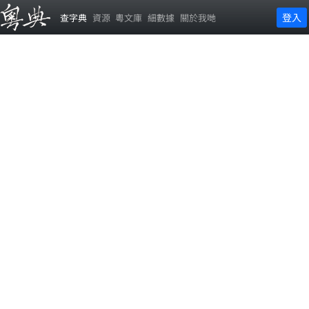
登入
查字典
資源
粵文庫
細數據
關於我哋