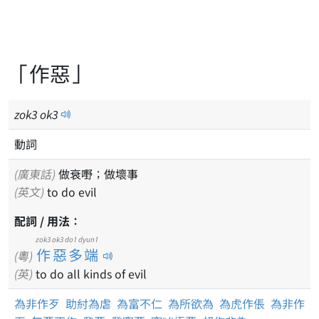
「作惡」
zok
3
ok
3
動詞
(廣東話)
做衰嘢；做壞事
(英文)
to do evil
配詞 / 用法：
zok3 ok3 do1 dyun1
作惡多端
(粵)
(英)
to do all kinds of evil
為非作歹
助紂為虐
為富不仁
為所欲為
為虎作倀
為非作