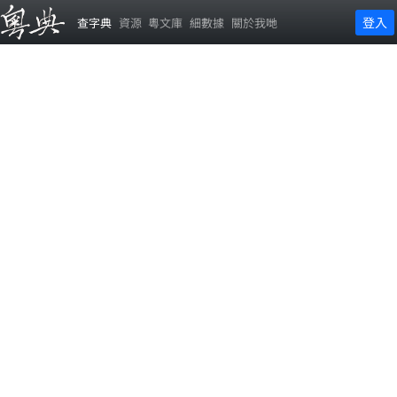
登入
查字典
資源
粵文庫
細數據
關於我哋