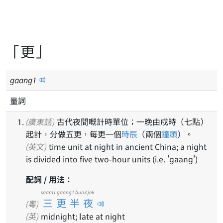
「更」
gaang
1
量詞
(廣東話)
古代夜間嘅計時單位；一晚由戍時（七點）
起計，分做五更，每更一個
時辰
（兩個
鐘頭
）。
(英文)
time unit at night in ancient China; a night
is divided into five two-hour units (i.e. 'gaang')
配詞 / 用法：
saam1 gaang1 bun3 je6
三更半夜
(粵)
(英)
midnight; late at night