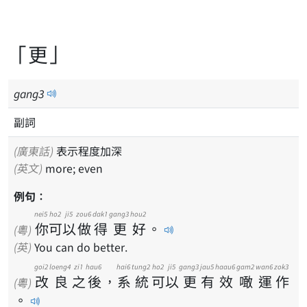
「更」
gang
3
副詞
(廣東話)
表示程度加深
(英文)
more; even
例句：
nei5
ho2
ji5
zou6
dak1
gang3
hou2
你
可
以
做
得
更
好
。
(粵)
(英)
You can do better.
goi2
loeng4
zi1
hau6
hai6
tung2
ho2
ji5
gang3
jau5
haau6
gam2
wan6
zok3
改
良
之
後
，
系
統
可
以
更
有
效
噉
運
作
(粵)
。