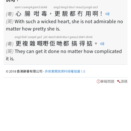
sam1
coeng4
gam3
duk6
ang3
leng3
dou1
mou5
jung6
aa3
心
腸
咁
毒
，
更
靚
都
冇
用
啊
！
(粵)
(英)
With such a wicked heart, she is not admirable no
matter how pretty she is.
ang3
fuk1
zaap6
ge3
je5
keoi5
dei6
dou1
gaau2
dak1
dim6
更
複
雜
嘅
嘢
佢
哋
都
搞
得
掂
。
(粵)
(英)
They can get it done no matter how complicated
it is.
© 2018 香港辭書有限公司 -
非商業開放資料授權協議 1.0
舉報問題
源碼