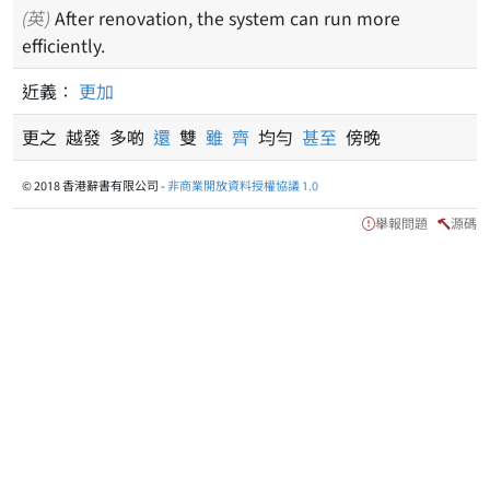
(英)
After renovation, the system can run more
efficiently.
近義：
更加
更之 越發 多啲
還
雙
雖
齊
均勻
甚至
傍晚
© 2018 香港辭書有限公司 -
非商業開放資料授權協議 1.0
舉報問題
源碼