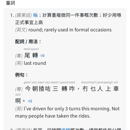
量詞
(廣東話)
輪
；計算重複做同一件事嘅次數；好少用喺
正式事宜上高
(英文)
round; rarely used in formal occasions
配詞 / 用法：
mei3
zyun3
尾
轉
(粵)
(英)
last round
例句：
gam1
ziu1
zaa1
zo2
saam1
zyun3
zaa3
mou5
mat1
jan4
soeng5
ce1
今
朝
揸
咗
三
轉
咋
，
冇
乜
人
上
車
(粵)
aa3
啊
。
(英)
I've driven for only 3 turns this morning. Not
many people have taken the rides.
(廣東話)
每某一段時間
運轉
嘅次數，通常都係每分鐘