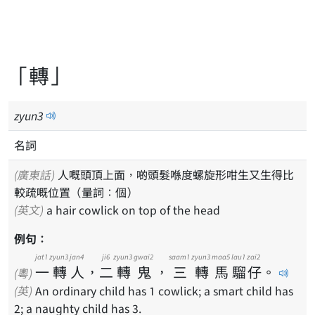
「轉」
zyun
3
名詞
(廣東話)
人嘅頭頂上面，啲頭髮喺度螺旋形咁生又生得比
較疏嘅位置（量詞：個）
(英文)
a hair cowlick on top of the head
例句：
jat1
zyun3
jan4
ji6
zyun3
gwai2
saam1
zyun3
maa5
lau1
zai2
一
轉
人
，
二
轉
鬼
，
三
轉
馬
騮
仔
。
(粵)
(英)
An ordinary child has 1 cowlick; a smart child has
2; a naughty child has 3.