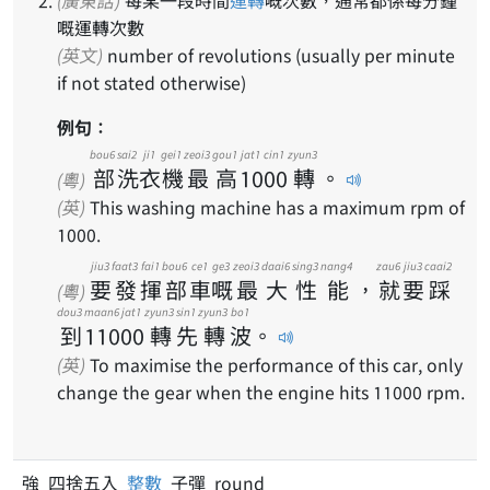
嘅運轉次數
(英文)
number of revolutions (usually per minute
if not stated otherwise)
例句：
bou6
sai2
ji1
gei1
zeoi3
gou1
jat1 cin1
zyun3
部
洗
衣
機
最
高
1000
轉
。
(粵)
(英)
This washing machine has a maximum rpm of
1000.
jiu3
faat3
fai1
bou6
ce1
ge3
zeoi3
daai6
sing3
nang4
zau6
jiu3
caai2
要
發
揮
部
車
嘅
最
大
性
能
，
就
要
踩
(粵)
dou3
maan6 jat1
zyun3
sin1
zyun3
bo1
到
11000
轉
先
轉
波
。
(英)
To maximise the performance of this car, only
change the gear when the engine hits 11000 rpm.
強 四捨五入
整數
子彈 round