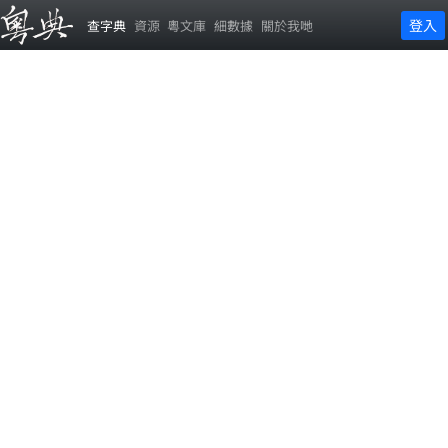
登入
查字典
資源
粵文庫
細數據
關於我哋