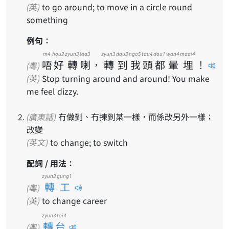
(英)
to go around; to move in a circle round
something
例句：
m4
hou2
zyun3
laa3
zyun3
dou3
ngo5
tau4
dou1
wan4
maai4
唔
好
轉
喇
，
轉
到
我
頭
都
暈
埋
！
(粵)
(英)
Stop turning around and around! You make
me feel dizzy.
(廣東話)
冇做到、冇揀到某一樣，而係改另外一樣；
改變
(英文)
to change; to switch
配詞 / 用法：
zyun3 gung1
轉工
(粵)
(英)
to change career
zyun3 toi4
轉台
(粵)