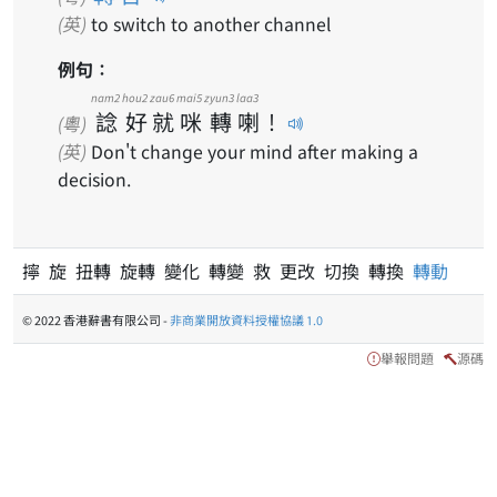
(英)
to switch to another channel
例句：
nam2
hou2
zau6
mai5
zyun3
laa3
諗
好
就
咪
轉
喇
！
(粵)
(英)
Don't change your mind after making a
decision.
擰 旋 扭轉 旋轉 變化 轉變 救 更改 切換 轉換
轉動
© 2022 香港辭書有限公司 -
非商業開放資料授權協議 1.0
舉報問題
源碼