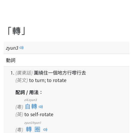
「轉」
zyun
3
動詞
(廣東話)
圍繞住一個地方行嚟行去
(英文)
to turn; to rotate
配詞 / 用法：
zi6 zyun3
自轉
(粵)
(英)
to self-rotate
zyun3 hyun1
轉圈
(粵)