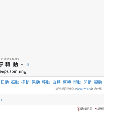
ng4
zyun3
dung6
停
轉
動
。
eps spinning.
擰
扭動
振動
擺動
晃動
移動
自轉
運轉
郁動
閃動
顫動
(部份類近詞彙取自
ToastyNews
數據分析)
.0
舉報問題
源碼