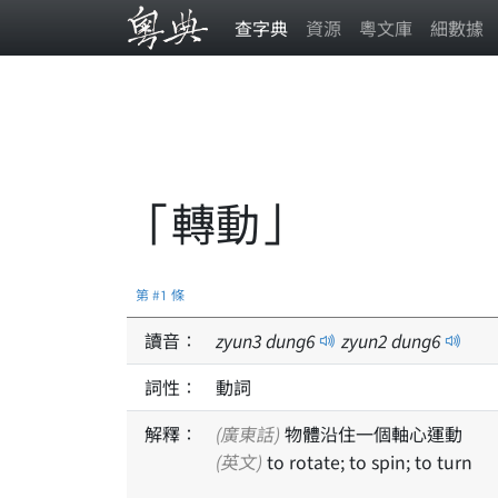
查字典
資源
粵文庫
細數據
「轉動」
第 #1 條
讀音：
zyun
3
dung
6
zyun
2
dung
6
詞性：
動詞
解釋：
(廣東話)
物體沿住一個軸心運動
(英文)
to rotate; to spin; to turn