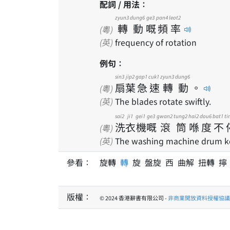
配詞 / 用法：
zyun3
dung6
ge3
pan4
leot2
轉
動
嘅
頻
率
(粵)
(英)
frequency of rotation
例句：
sin3
jip2
gap1
cuk1
zyun3
dung6
扇
葉
急
速
轉
動
。
(粵)
(英)
The blades rotate swiftly.
sai2
ji1
gei1
ge3
gwan2
tung2
hai2
dou6
bat1
ti
洗
衣
機
嘅
滾
筒
喺
度
不
(粵)
(英)
The washing machine drum ke
參看：
旋轉
轉
旋 盤旋 西 曲解 扭轉 
版權：
© 2024 香港辭書有限公司 -
非商業開放資料授權協議 1