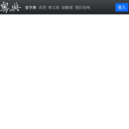
登入
查字典
資源
粵文庫
細數據
關於我哋