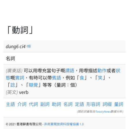
「動詞」
dung
6
ci
4
名詞
(廣東話)
可以用嚟充當句子嘅
謂語
，用嚟描述
動作
或者
狀
態
嘅
實詞
，有時可以帶
賓語
，例如「
食
」、「
笑
」、
「
諗
」、「
瞓覺
」等等（量詞：個）
(英文)
verb
主語
介詞
代詞
副詞
助詞
名詞
定語
形容詞
詞綴
量詞
(類近詞彙取自
ToastyNews
數據分析)
© 2021 香港辭書有限公司 -
非商業開放資料授權協議 1.0